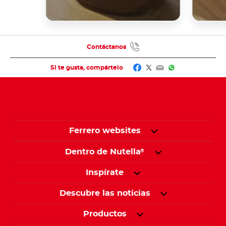
Contáctanos
Facebook
Twitter
Email
WhatsApp
Si te gusta, compártelo
Ferrero websites
Dentro de Nutella
®
Inspírate
Descubre las noticias
Productos