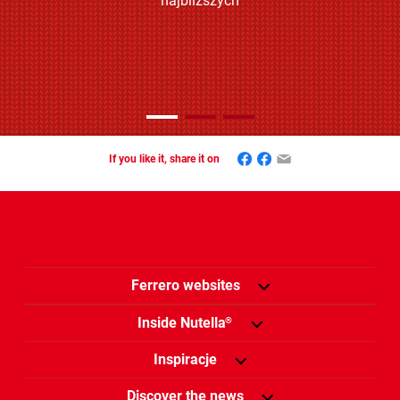
najbliższych
Facebook
Mastodon
Email
If you like it, share it on
Ferrero websites
Inside Nutella
®
Inspiracje
Discover the news