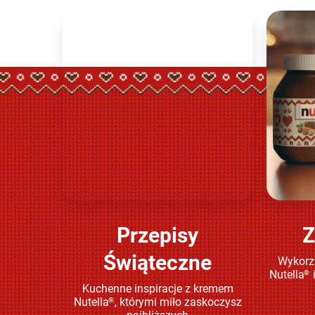
Przepisy
Z
Sprawdź
Świąteczne
Wykorzy
Nutella
®
Kuchenne inspiracje z kremem
Nutella
, którymi miło zaskoczysz
®