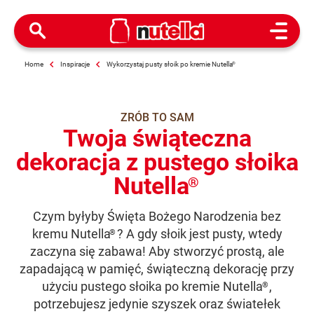
Open M
Home
Inspiracje
Wykorzystaj pusty słoik po kremie Nutella
®
ZRÓB TO SAM
Twoja świąteczna
dekoracja z pustego słoika
Nutella
®
Czym byłyby Święta Bożego Narodzenia bez
kremu Nutella
? A gdy słoik jest pusty, wtedy
®
zaczyna się zabawa! Aby stworzyć prostą, ale
zapadającą w pamięć, świąteczną dekorację przy
użyciu pustego słoika po kremie Nutella
,
®
potrzebujesz jedynie szyszek oraz światełek