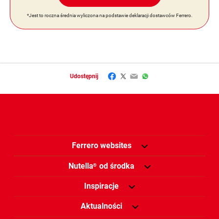
*Jest to roczna średnia wyliczona na podstawie deklaracji dostawców Ferrero.
Facebook
Twitter
Email
WhatsApp
Udostępnij
Ferrero websites
Nutella
od środka
®
Inspiracje
Aktualności