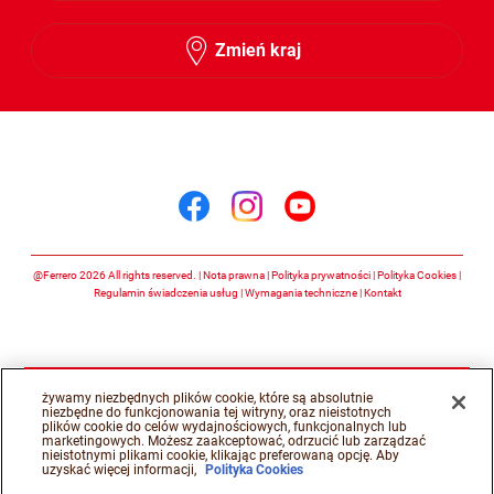
Zmień kraj
Śledź nas na
Śledź nas na facebook
Śledź nas na insta
Śledź nas na y
@Ferrero 2026 All rights reserved.
Nota prawna
Polityka prywatności
Polityka Cookies
Regulamin świadczenia usług
Wymagania techniczne
Kontakt
żywamy niezbędnych plików cookie, które są absolutnie
niezbędne do funkcjonowania tej witryny, oraz nieistotnych
plików cookie do celów wydajnościowych, funkcjonalnych lub
marketingowych. Możesz zaakceptować, odrzucić lub zarządzać
nieistotnymi plikami cookie, klikając preferowaną opcję. Aby
uzyskać więcej informacji,
Polityka Cookies