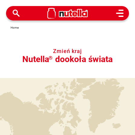
Open M
Home
Zmień kraj
Nutella
dookoła świata
®