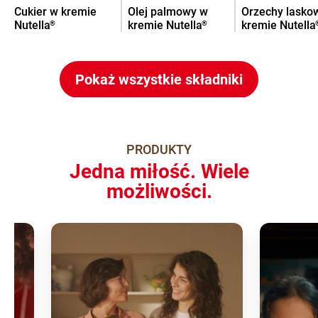
Cukier w kremie
Olej palmowy w
Orzechy lasko
Nutella
kremie Nutella
kremie Nutella
®
®
Pokaż wszystkie składniki
PRODUKTY
Jedna miłość. Wiele
możliwości.