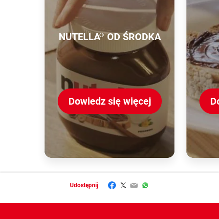
NUTELLA
OD ŚRODKA
®
Dowiedz się więcej
D
Facebook
Twitter
Email
WhatsApp
Udostępnij