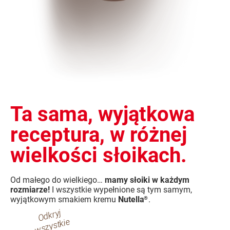
Ta sama, wyjątkowa
receptura, w różnej
wielkości słoikach.
Od małego do wielkiego…
mamy słoiki w każdym
rozmiarze!
I wszystkie wypełnione są tym samym,
wyjątkowym smakiem kremu
Nutella
.
®
O
d
kr
yj
w
s
z
y
st
ki
f
or
m
at
e