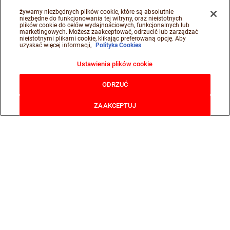
żywamy niezbędnych plików cookie, które są absolutnie
Śledź nas na
niezbędne do funkcjonowania tej witryny, oraz nieistotnych
plików cookie do celów wydajnościowych, funkcjonalnych lub
marketingowych. Możesz zaakceptować, odrzucić lub zarządzać
nieistotnymi plikami cookie, klikając preferowaną opcję. Aby
uzyskać więcej informacji,
Polityka Cookies
Śledź nas na facebook
Śledź nas na insta
Śledź nas na y
Ustawienia plików cookie
@Ferrero 2026 All rights reserved.
Nota prawna
Polityka prywatności
Polityka Cookies
Regulamin świadczenia usług
Wymagania techniczne
Kontakt
ODRZUĆ
ZAAKCEPTUJ