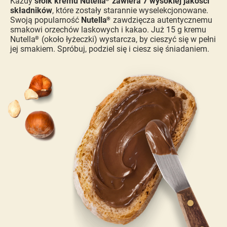
Każdy
słoik kremu Nutella
zawiera 7 wysokiej jakości
składników
, które zostały starannie wyselekcjonowane.
Swoją popularność
Nutella
zawdzięcza autentycznemu
®
smakowi orzechów laskowych i kakao. Już 15 g kremu
Nutella
(około łyżeczki) wystarcza, by cieszyć się w pełni
®
jej smakiem. Spróbuj, podziel się i ciesz się śniadaniem.