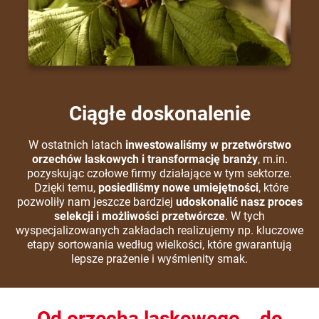
Ciągłe doskonalenie
W ostatnich latach
inwestowaliśmy w przetwórstwo
orzechów laskowych i transformację branży
, m.in.
pozyskując czołowe firmy działające w tym sektorze.
Dzięki temu,
posiedliśmy nowe umiejętności
, które
pozwoliły nam jeszcze bardziej
udoskonalić nasz proces
selekcji i możliwości przetwórcze
. W tych
wyspecjalizowanych zakładach realizujemy np. kluczowe
etapy sortowania według wielkości, które gwarantują
lepsze prażenie i wyśmienity smak.
Od orzecha laskowego… do