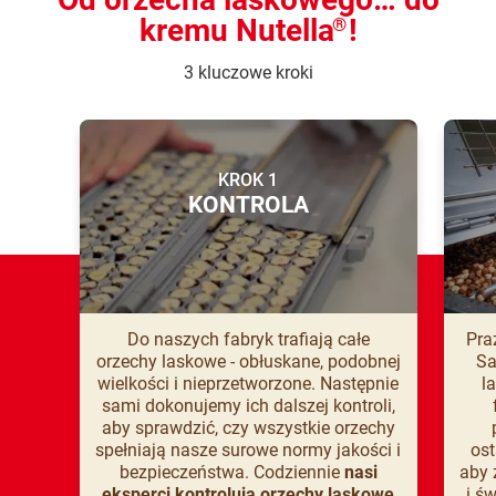
kremu Nutella
!
®
3 kluczowe kroki
KROK 1
KONTROLA
Do naszych fabryk trafiają całe
Pra
orzechy laskowe - obłuskane, podobnej
Sa
wielkości i nieprzetworzone. Następnie
l
sami dokonujemy ich dalszej kontroli,
aby sprawdzić, czy wszystkie orzechy
spełniają nasze surowe normy jakości i
ost
bezpieczeństwa. Codziennie
nasi
aby 
eksperci kontrolują orzechy laskowe
i ś