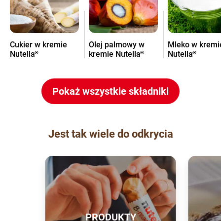
Cukier w kremie
Olej palmowy w
Mleko w kremi
Nutella
kremie Nutella
Nutella
®
®
®
Pokaż wszystkie składniki
Jest tak wiele do odkrycia
PRODUKTY