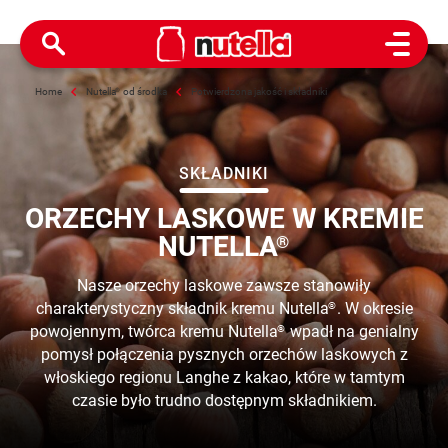
Open M
Home
Nutella
®
od środka
Potwierdzona jakość i składniki
SKŁADNIKI
ORZECHY LASKOWE W KREMIE
NUTELLA
®
Nasze orzechy laskowe zawsze stanowiły
charakterystyczny składnik kremu Nutella
. W okresie
®
powojennym, twórca kremu Nutella
wpadł na genialny
®
pomysł połączenia pysznych orzechów laskowych z
włoskiego regionu Langhe z kakao, które w tamtym
czasie było trudno dostępnym składnikiem.