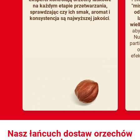
na każdym etapie przetwarzania,
"mi
sprawdzając czy ich smak, aromat i
od
konsystencja są najwyższej jakości
.
l
wiel
aby
Nu
part
o
efe
Nasz łańcuch dostaw orzechów