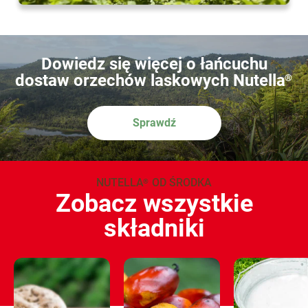
Dowiedz się więcej o łańcuchu
dostaw orzechów laskowych Nutella
®
Sprawdź
NUTELLA
OD ŚRODKA
®
Zobacz wszystkie
składniki