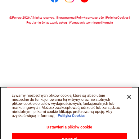
Śledź nas na facebook
Śledź nas na insta
Śledź nas na y
@Ferrero 2026 All rights reserved.
Nota prawna
Polityka prywatności
Polityka Cookies
Regulamin świadczenia usług
Wymagania techniczne
Kontakt
żywamy niezbędnych plików cookie, które są absolutnie
niezbędne do funkcjonowania tej witryny, oraz nieistotnych
plików cookie do celów wydajnościowych, funkcjonalnych lub
marketingowych. Możesz zaakceptować, odrzucić lub zarządzać
nieistotnymi plikami cookie, klikając preferowaną opcję. Aby
uzyskać więcej informacji,
Polityka Cookies
Ustawienia plików cookie