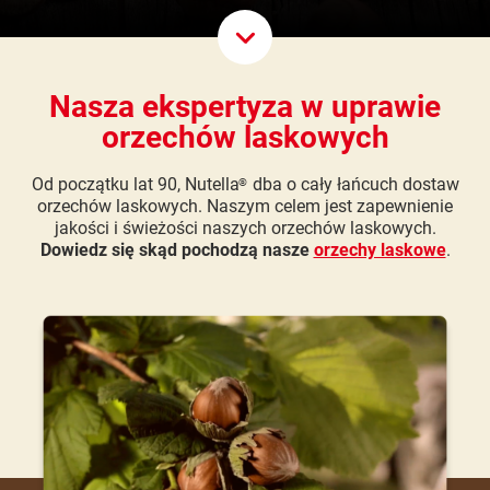
Scroll D
Nasza ekspertyza w uprawie
orzechów laskowych
Od początku lat 90, Nutella
dba o cały łańcuch dostaw
®
orzechów laskowych. Naszym celem jest zapewnienie
jakości i świeżości naszych orzechów laskowych.
Dowiedz się skąd pochodzą nasze
orzechy laskowe
.