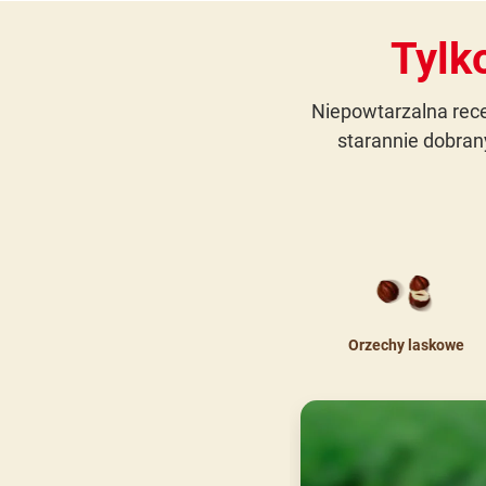
Tylk
Niepowtarzalna rec
starannie dobran
Orzechy laskowe