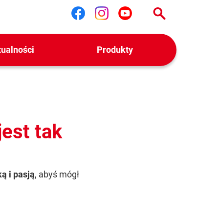
Śledź nas na facebook
Śledź nas na instag
Śledź nas na yo
tualności
Produkty
jest tak
ą i pasją
, abyś mógł