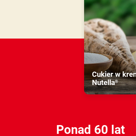
Cukier w kre
Nutella
®
Dowiedz się
więcej
Ponad 60 lat