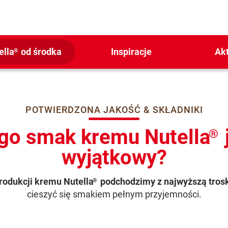
ella
od środka
Inspiracje
Ak
®
POTWIERDZONA JAKOŚĆ & SKŁADNIKI
go smak kremu Nutella
®
wyjątkowy?
rodukcji kremu Nutella
podchodzimy z najwyższą trosk
®
cieszyć się smakiem pełnym przyjemności.