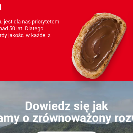
a
 jest dla nas priorytetem
nad 50 lat. Dlatego
y jakości w każdej z
Dowiedz się jak
amy o zrównoważony roz