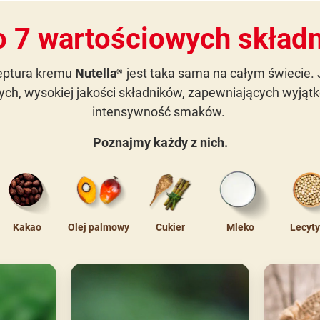
o 7 wartościowych skład
eptura kremu
Nutella
jest taka sama na całym świecie. 
®
ych, wysokiej jakości składników, zapewniających wyją
intensywność smaków.
Poznajmy każdy z nich.
Kakao
Olej palmowy
Cukier
Mleko
Lecyt