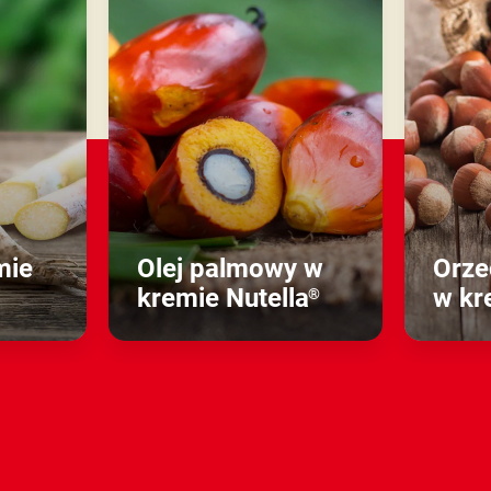
mie
Olej palmowy w
Orze
kremie Nutella
w kr
®
Dowiedz się
więcej