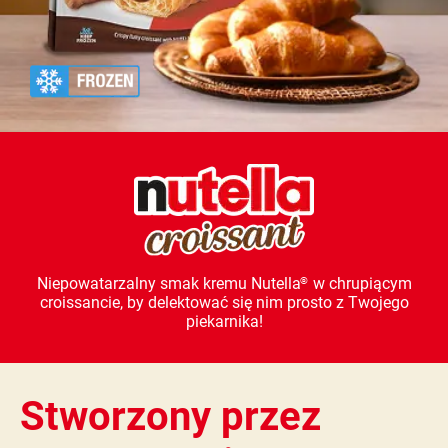
Niepowatarzalny smak kremu Nutella
w chrupiącym
®
croissancie, by delektować się nim prosto z Twojego
piekarnika!
Stworzony przez