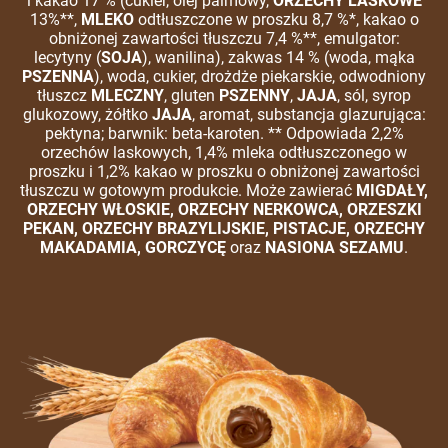
i kakao 17 % (cukier, olej palmowy,
ORZECHY LASKOWE
13%**,
MLEKO
odtłuszczone w proszku 8,7 %*, kakao o
obniżonej zawartości tłuszczu 7,4 %**, emulgator:
lecytyny (
SOJA
), wanilina), zakwas 14 % (woda, mąka
PSZENNA
), woda, cukier, drożdże piekarskie, odwodniony
tłuszcz
MLECZNY
, gluten
PSZENNY
,
JAJA
, sól, syrop
glukozowy, żółtko
JAJA
, aromat, substancja glazurująca:
pektyna; barwnik: beta-karoten. ** Odpowiada 2,2%
orzechów laskowych, 1,4% mleka odtłuszczonego w
proszku i 1,2% kakao w proszku o obniżonej zawartości
tłuszczu w gotowym produkcie. Może zawierać
MIGDAŁY,
ORZECHY WŁOSKIE, ORZECHY NERKOWCA, ORZESZKI
PEKAN, ORZECHY
BRAZYLIJSKIE, PISTACJE, ORZECHY
MAKADAMIA, GORCZYCĘ
oraz
NASIONA SEZAMU
.