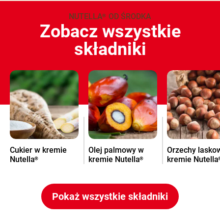
NUTELLA
OD ŚRODKA
®
Zobacz wszystkie
składniki
Cukier w kremie
Olej palmowy w
Orzechy lasko
Nutella
kremie Nutella
kremie Nutella
®
®
Pokaż wszystkie składniki