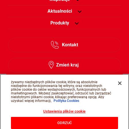
Aktualności
Produkty
Kontakt
Zmień kraj
żywamy niezbędnych plików cookie, które są absolutnie
niezbędne do funkcjonowania tej witryny, oraz nieistotnych
plików cookie do celów wydajnościowych, funkcjonalnych lub
Śledź nas na
marketingowych. Możesz zaakceptować, odrzucić lub zarządzać
nieistotnymi plikami cookie, klikając preferowaną opcję. Aby
uzyskać więcej informacji,
Polityka Cookies
Ustawienia plików cookie
Śledź nas na facebook
Śledź nas na insta
Śledź nas na y
ODRZUĆ
@Ferrero 2026 All rights reserved.
Nota prawna
Polityka prywatności
Polityka Cookies
Regulamin świadczenia usług
Wymagania techniczne
Kontakt