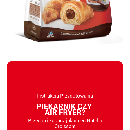
Instrukcja Przygotowania
PIEKARNIK CZY
AIR FRYER?
Przesuń i zobacz jak upiec Nutella
Croissant