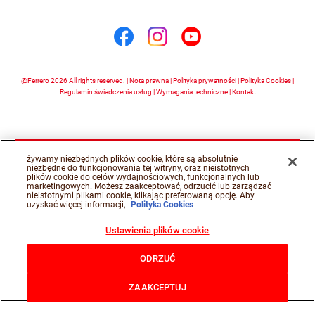
Śledź nas na
Śledź nas na facebook
Śledź nas na insta
Śledź nas na y
@Ferrero 2026 All rights reserved.
Nota prawna
Polityka prywatności
Polityka Cookies
Regulamin świadczenia usług
Wymagania techniczne
Kontakt
żywamy niezbędnych plików cookie, które są absolutnie
niezbędne do funkcjonowania tej witryny, oraz nieistotnych
plików cookie do celów wydajnościowych, funkcjonalnych lub
marketingowych. Możesz zaakceptować, odrzucić lub zarządzać
nieistotnymi plikami cookie, klikając preferowaną opcję. Aby
uzyskać więcej informacji,
Polityka Cookies
Ustawienia plików cookie
ODRZUĆ
ZAAKCEPTUJ