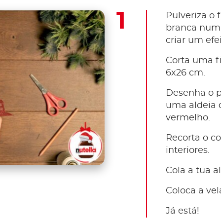
Pulveriza o f
branca num 
criar um efe
Corta uma f
6x26 cm.
Desenha o pa
uma aldeia d
vermelho.
Recorta o c
interiores.
Cola a tua a
Coloca a vel
Já está!