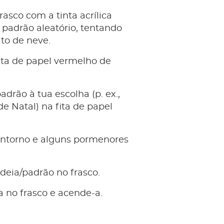
rasco com a tinta acrílica
padrão aleatório, tentando
ito de neve.
ita de papel vermelho de
drão à tua escolha (p. ex.,
e Natal) na fita de papel
ontorno e alguns pormenores
ldeia/padrão no frasco.
a no frasco e acende-a.