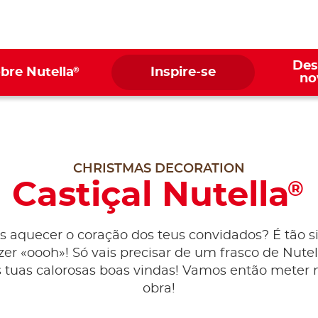
Des
®
bre Nutella
Inspire-se
no
CHRISTMAS DECORATION
Castiçal Nutella
®
s aquecer o coração dos teus convidados? É tão s
er «oooh»! Só vais precisar de um frasco de Nutel
as tuas calorosas boas vindas! Vamos então meter
obra!