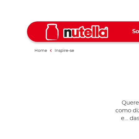
So
Home
Inspire-se
Quere
como diz
e... d