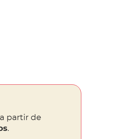
a partir de
os
.