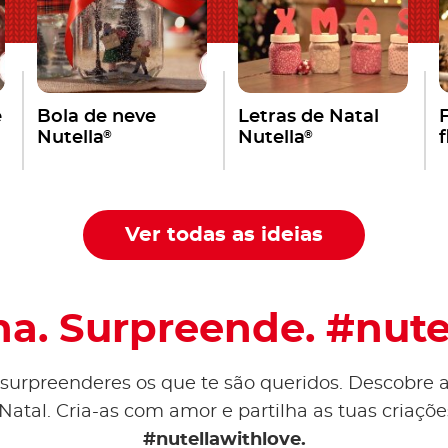
e
Bola de neve
Letras de Natal
®
®
Nutella
Nutella
Ver todas as ideias
lha. Surpreende. #nut
a surpreenderes os que te são queridos. Descobre a
e Natal. Cria-as com amor e partilha as tuas criaç
#nutellawithlove.