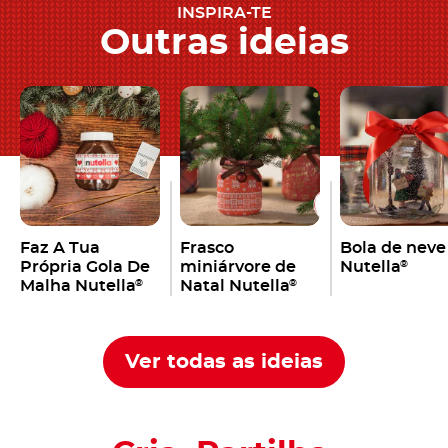
INSPIRA-TE
Outras ideias
Faz A Tua
Frasco
Bola de neve
Própria Gola De
miniárvore de
Nutella
®
Malha Nutella
Natal Nutella
®
®
Ver todas as ideias