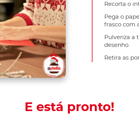
Recorta o in
Pega o pape
frasco com a
Pulveriza a 
desenho.
Retira as pon
E está pronto!