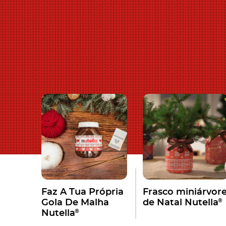
Faz A Tua Própria
Frasco miniárvor
®
Gola De Malha
de Natal Nutella
®
Nutella