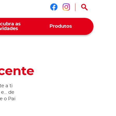
Siga-nos no face
Siga-nos no i
cubra as
Produtos
vidades
cente
e a ti
e... de
e o Pai