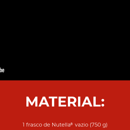
MATERIAL:
®
1 frasco de Nutella
vazio (750 g)