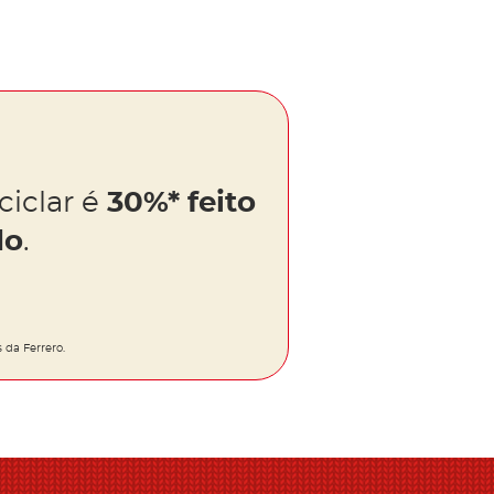
ciclar é
30%* feito
do
.
da Ferrero.