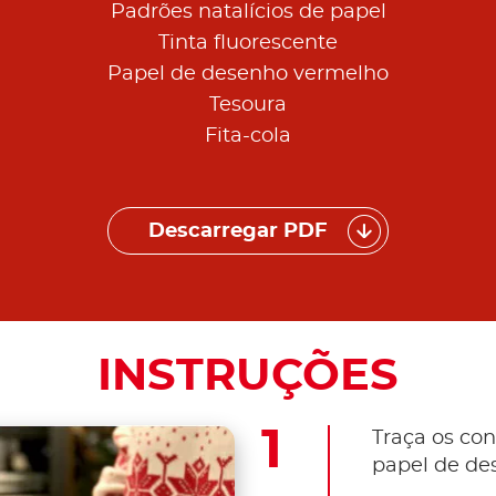
Padrões natalícios de papel
Tinta fluorescente
Papel de desenho vermelho
Tesoura
Fita-cola
Descarregar PDF
INSTRUÇÕES
Traça os co
papel de de