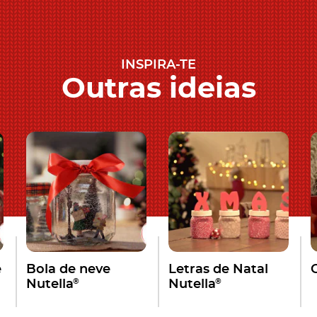
INSPIRA-TE
Outras ideias
e
Bola de neve
Letras de Natal
®
®
Nutella
Nutella