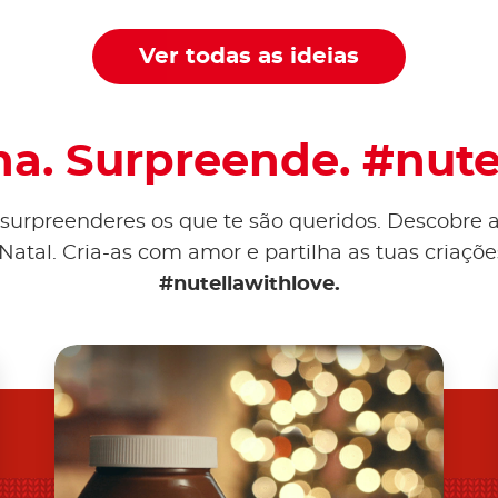
Ver todas as ideias
lha. Surpreende. #nut
a surpreenderes os que te são queridos. Descobre a
e Natal. Cria-as com amor e partilha as tuas criaç
#nutellawithlove.