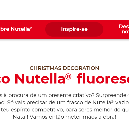
Des
®
bre Nutella
Inspire-se
no
CHRISTMAS DECORATION
o Nutella
fluores
®
 à procura de um presente criativo? Surpreende-t
®
! Só vais precisar de um frasco de Nutella
vazio 
 teu espírito competitivo, para seres melhor do qu
Natal! Vamos então meter mãos à obra!