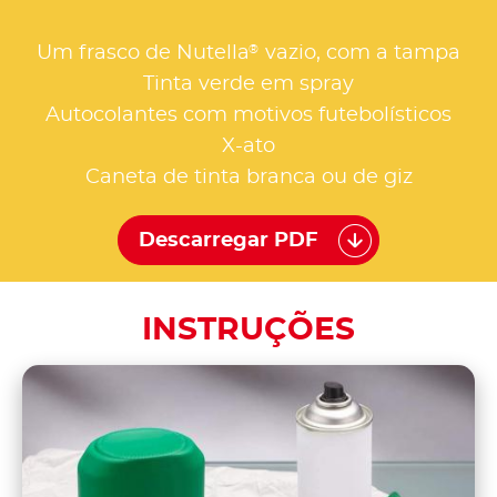
®
Um frasco de Nutella
vazio, com a tampa
Tinta verde em spray
Autocolantes com motivos futebolísticos
X-ato
Caneta de tinta branca ou de giz
Descarregar PDF
INSTRUÇÕES