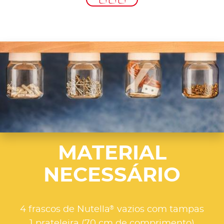
MATERIAL
NECESSÁRIO
®
4 frascos de Nutella
vazios com tampas
1 prateleira (70 cm de comprimento)