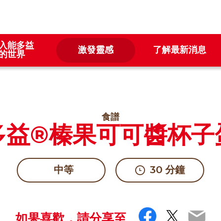
入能多益
激發靈感
了解最新消息
的世界
食譜
多益®榛果可可醬杯子
中等
30 分鐘
Faceboo
Twitte
Ema
如果喜歡，請分享至