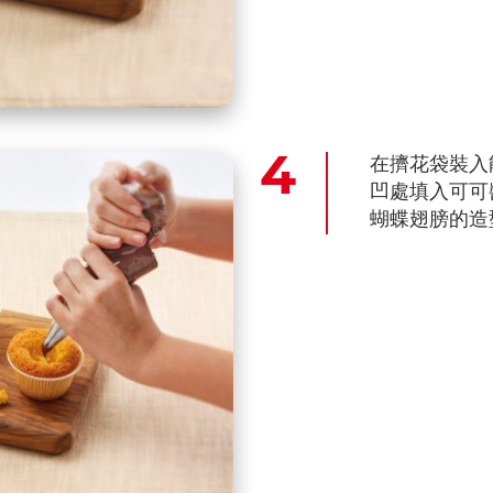
在擠花袋裝入
凹處填入可可
蝴蝶翅膀的造