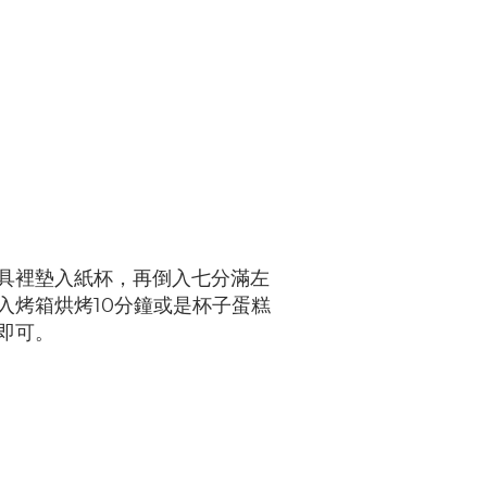
具裡墊入紙杯，再倒入七分滿左
入烤箱烘烤10分鐘或是杯子蛋糕
即可。