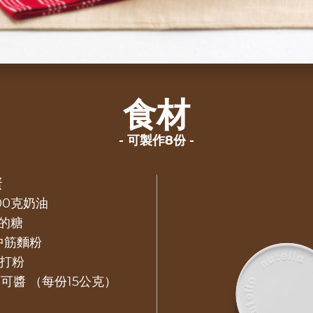
食材
可製作8份
蛋
00克奶油
克的糖
中筋麵粉
打粉
可醬 （每份15公克）