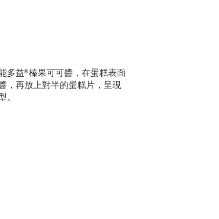
®
能多益
榛果可可醬，在蛋糕表面
醬，再放上對半的蛋糕片，呈現
型。