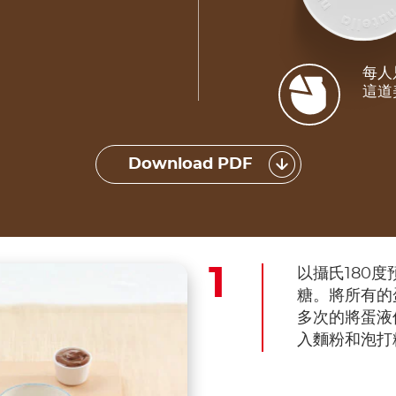
每人
這道
Download PDF
以攝氏180
糖。將所有的
多次的將蛋液
入麵粉和泡打