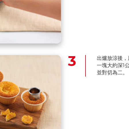
出爐放涼後，
一塊大約深1
並對切為二。