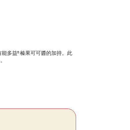
®
有能多益
榛果可可醬的加持。此
具。