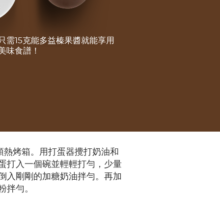
只需15克能多益榛果醬就能享用
美味食譜！
度預熱烤箱。用打蛋器攪打奶油和
蛋打入一個碗並輕輕打勻，少量
倒入剛剛的加糖奶油拌勻。再加
粉拌勻。