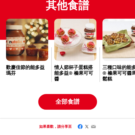
其他食譜
歡慶佳節的能多益
情人節杯子蛋糕搭
三種口味的能
瑪芬
能多益® 榛果可可
® 榛果可可醬
醬
鬆糕
全部食譜
Facebook
Twitter
Email
如果喜歡，請分享至