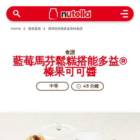
Open 
Home
激發靈感
搜尋您的能多益美味食譜
食譜
藍莓馬芬鬆糕搭能多益®
榛果可可醬
中等
45 分鐘