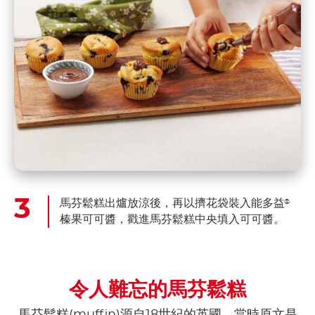
馬芬鬆糕出爐放涼後，再以擠花袋裝入能多益
®
榛果可可醬，戳進馬芬鬆糕中央填入可可醬。
令人難忘的馬芬鬆糕
馬芬鬆糕(muffin)源自18世紀的英國，當時原文是