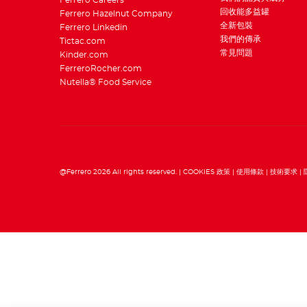
Ferrero Careers
回收能多益罐
Ferrero Hazelnut Company
全新包裝
Ferrero Linkedin
我們的傳承
Tictac.com
常見問題
Kinder.com
FerreroRocher.com
Nutella® Food Service
@Ferrero 2026 All rights reserved.
COOKIES 政策
使用條款
技術要求