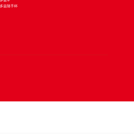
多益®
多益隨手杯