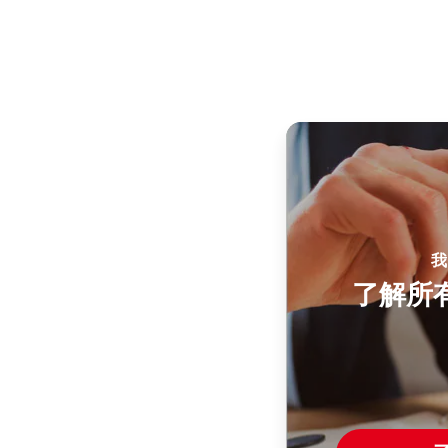
我
了解所