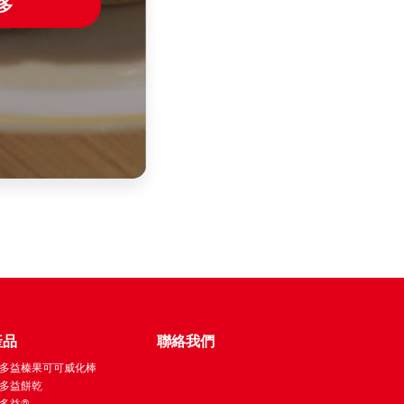
多
產品
聯絡我們
多益榛果可可威化棒
多益餅乾