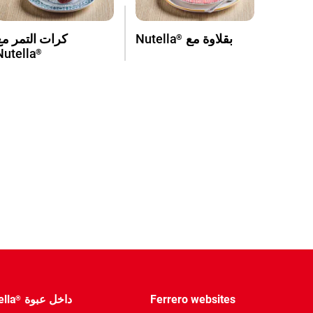
بقلاوة مع
Nutella
كرات التمر مع
®
Nutella
®
Ferrero websites
داخل عبوة
ella
®