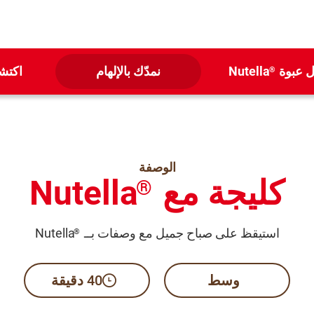
ل عبوة
Nutella
نمدّك بالإلهام
اكتشف
®
الوصفة
كليجة مع
Nutella
®
استيقظ على صباح جميل مع وصفات بــ
Nutella
®
وسط​
40 دقيقة