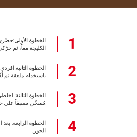
الخطوة الأولى:حضّري 
الكليجة معاً، ثم حرّكي
الخطوة الثانية:افردي
باستخدام ملعقة ثم لُ
الخطوة الثالثة: اخلطي
مُسخّن مسبقاً على حرارة 180 درجة مئوية (350 درجة فهرنهايت) حتى تكتسب لوناً ذهبياً،
الخطوة الرابعة: بعد
الجوز.