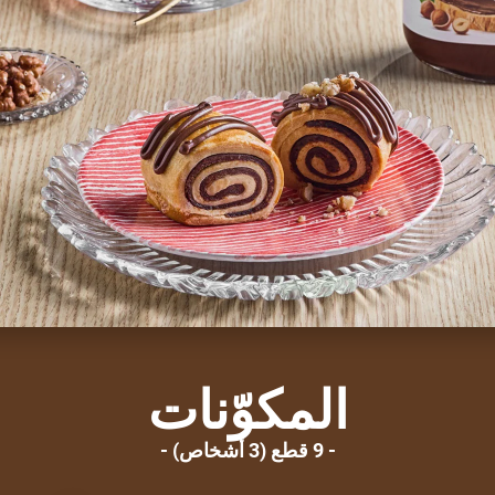
المكوّنات
9 قطع (3 أشخاص)