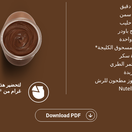
سمن
حليب
واحدة
مسحوق الكليجة*
ة سكر
جوز مطحون للرش
Nutel
غرام من
®
Download PDF