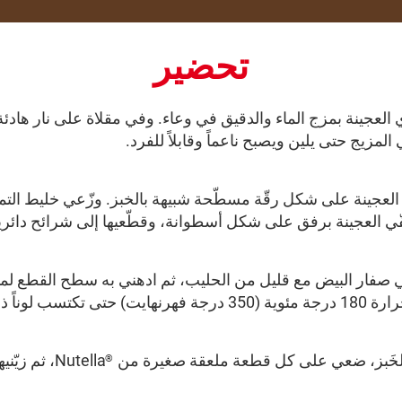
تحضير
العجينة بمزج الماء والدقيق في وعاء. وفي مقلاة على نار هاد
 المزيج حتى يلين ويصبح ناعماً وقابلاً للفرد.
 العجينة على شكل رقّة مسطّحة شبيهة بالخبز. وزّعي خليط الت
فّي العجينة برفق على شكل أسطوانة، وقطّعيها إلى شرائح دائر
 صفار البيض مع قليل من الحليب، ثم ادهني به سطح القطع لمنحها
 لمدة تقارب 15 دقيقة.
 الخَبز، ضعي على كل قطعة ملعقة صغيرة من
Nutella، ثم
®