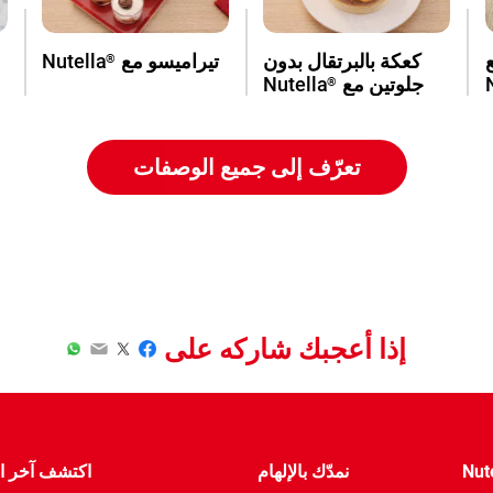
كعكة بالبرتقال بدون
تيراميسو مع
Nutella
®
جلوتين مع
Nutella
®
تعرّف إلى جميع الوصفات
إذا أعجبك شاركه على
WhatsApp
Email
Twitter
Facebook
Nut
نمدّك بالإلهام
اكتشف آخر ال