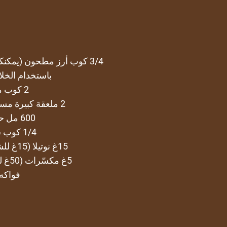
3/4 كوب أرز مطحون (يمكن
باستخدام الخلا
2 كوب ماء
2 ملعقة كبيرة مسحوق السوبيا
600 مل حليب
1/4 كوب سكر
15غ نوتيلا (15غ للشخص الواحد)
5غ مكسّرات (50غ للكمية الكاملة)
فواكه