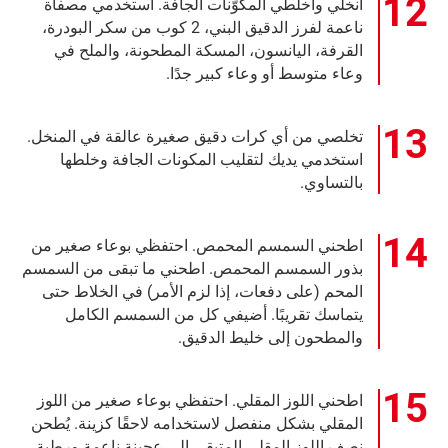
انخلي واخلطي المكوّنات الجافة. استخدمي مصفاة
ناعمة لفرز الدقيق البني، 2 كوب من سكر البودرة،
القرفة، اليانسون، المسكة المطحونة، والملح في
وعاء متوسط أو وعاء كبير جدًا.
تخلصي من أي كرات دقيق صغيرة عالقة في المنخل.
استخدمي يديك لتقليب المكونات الجافة وخلطها
بالتساوي.
اطحني السمسم المحمص. احتفظي بوعاء صغير من
بذور السمسم المحمص. اطحني ما تبقى من السمسم
المحم (على دفعات، إذا لزم الأمر) في الخلاط حتى
يتماسك تقريبًا. أضيفي كل من السمسم الكامل
والمطحون إلى خليط الدقيق.
اطحني اللوز المقلي. احتفظي بوعاء صغير من اللوز
المقلي بشكل منفصل لاستخدامه لاحقًا كزينة. يُطحن
نصف اللوز المقلي المتبقي إلى عجينة ناعمة ورطبة