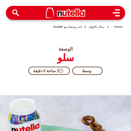
Open Menu
Home
نمدّك بالإلهام
اختر وصفتك مع
®
Nutella
الوصفة
سلو
وسط​
2 ساعة 0 دقيقة