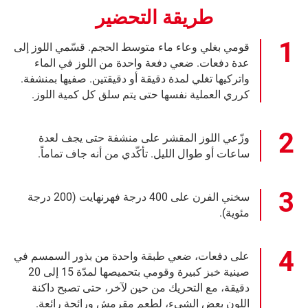
طريقة التحضير
قومي بغلي وعاء ماء متوسط الحجم. قسّمي اللوز إلى
عدة دفعات. ضعي دفعة واحدة من اللوز في الماء
واتركيها تغلي لمدة دقيقة أو دقيقتين. صفيها بمنشفة.
كرري العملية نفسها حتى يتم سلق كل كمية اللوز.
وزّعي اللوز المقشر على منشفة حتى يجف لعدة
ساعات أو طوال الليل. تأكّدي من أنه جاف تماماً.
سخني الفرن على 400 درجة فهرنهايت (200 درجة
مئوية).
على دفعات، ضعي طبقة واحدة من بذور السمسم في
صينية خبز كبيرة وقومي بتحميصها لمدّة 15 إلى 20
دقيقة، مع التحريك من حين لآخر، حتى تصبح داكنة
اللون بعض الشيء، لطعم مقرمش ورائحة رائعة.