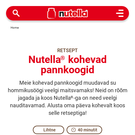
Open M
Home
RETSEPT
Nutella
kohevad
®
pannkoogid
Meie kohevad pannkoogid muudavad su
hommikusöögi veelgi maitsvamaks! Neid on rõõm
jagada ja koos Nutella
-ga on need veelgi
®
nauditavamad. Alusta oma päeva kohevalt koos
selle retseptiga!
Lihtne
40 minutit