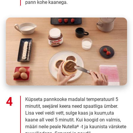
pann kohe kaanega.
Küpseta pannkooke madalal temperatuuril 5
minutit, seejärel keera need spaatliga ümber.
Lisa veel veidi vett, sulge kaas ja kuum,uta
kaane all veel 5 minutit. Kui koogid on valmis,
määri neile peale Nutella
-t ja kaunista värskete
®