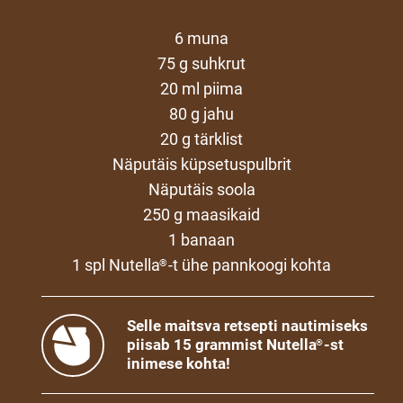
6 muna
75 g suhkrut
20 ml piima
80 g jahu
20 g tärklist
Näputäis küpsetuspulbrit
Näputäis soola
250 g maasikaid
1 banaan
1 spl Nutella
-t ühe pannkoogi kohta
®
Selle maitsva retsepti nautimiseks
piisab 15 grammist Nutella
-st
®
inimese kohta!