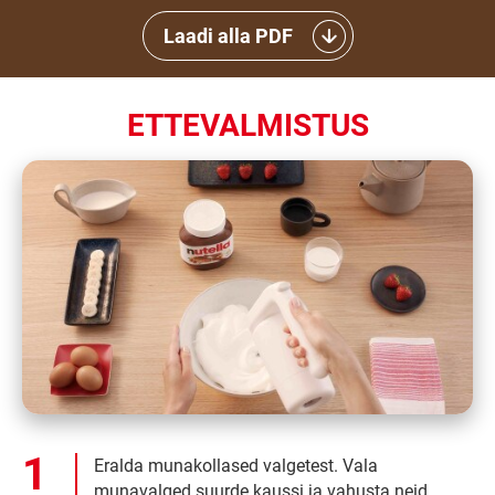
Laadi alla PDF
ETTEVALMISTUS
Eralda munakollased valgetest. Vala
munavalged suurde kaussi ja vahusta neid