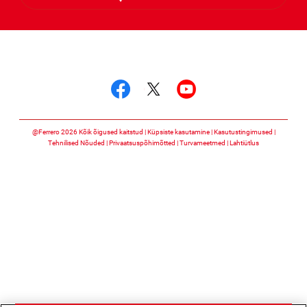
Jälgi meid
Jälgi meid facebook
Jälgi meid twitter
Jälgi meid you
@Ferrero 2026 Kõik õigused kaitstud
Küpsiste kasutamine
Kasutustingimused
Tehnilised Nõuded
Privaatsuspõhimõtted
Turvameetmed
Lahtiütlus