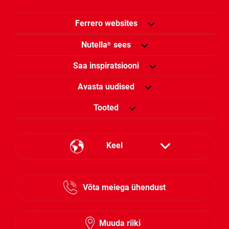
Ferrero websites
Nutella
sees
®
Saa inspiratsiooni
Avasta uudised
Tooted
Keel
Estonian
Võta meiega ühendust
Lithuanian
Latvian
Muuda riiki