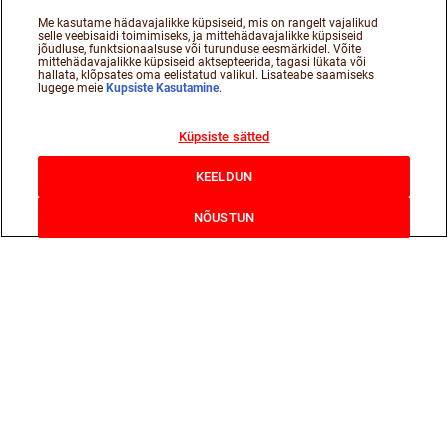
Me kasutame hädavajalikke küpsiseid, mis on rangelt vajalikud
selle veebisaidi toimimiseks, ja mittehädavajalikke küpsiseid
jõudluse, funktsionaalsuse või turunduse eesmärkidel. Võite
mittehädavajalikke küpsiseid aktsepteerida, tagasi lükata või
hallata, klõpsates oma eelistatud valikul. Lisateabe saamiseks
lugege meie
Kupsiste Kasutamine
.
Küpsiste sätted
KEELDUN
NÕUSTUN