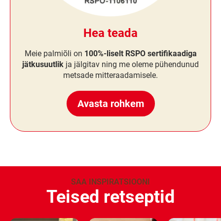
Hea teada
Meie palmiõli on
100%-liselt RSPO sertifikaadiga
jätkusuutlik
ja jälgitav ning me oleme pühendunud
metsade mitteraadamisele.
Avasta rohkem
SAA INSPIRATSIOONI
Teised retseptid