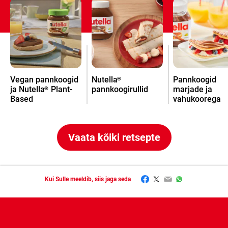
Vegan pannkoogid
Nutella
Pannkoogid
®
ja Nutella
Plant-
pannkoogirullid
marjade ja
®
Based
vahukoorega
Vaata kõiki retsepte
Facebook
Twitter
Email
WhatsApp
Kui Sulle meeldib, siis jaga seda