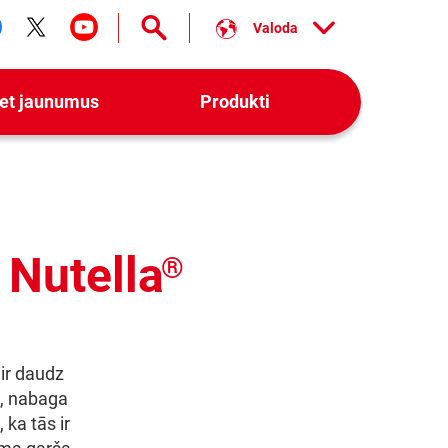
Valoda
ollow us on facebook
Follow us on twitter
Follow us on youtube
iet jaunumus
Produkti
 Nutella
®
 ir daudz
, nabaga
 ka tās ir