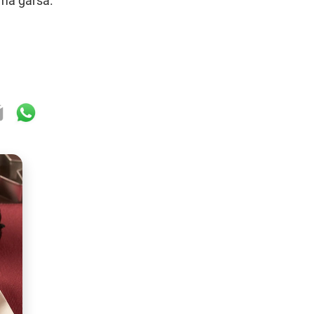
uma garša.
ok
er
mail
WhatsApp