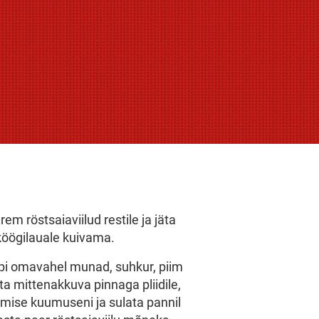
em röstsaiaviilud restile ja jäta
öögilauale kuivama.
i omavahel munad, suhkur, piim
ta mittenakkuva pinnaga pliidile,
ise kuumuseni ja sulata pannil