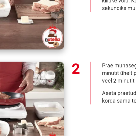
killuke võid. 
sekundiks mu
Prae munasegu
minutit ühelt 
veel 2 minutit 
Aseta praetud 
korda sama tei