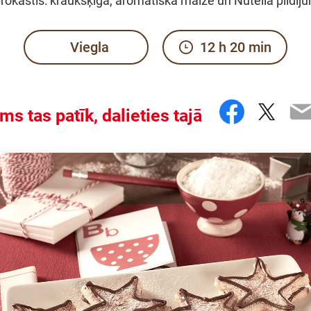
 brokastis: kraukšķīga, aromātiska maize un Nutella pildīj
Viegla
12 h 20 min
Facebo
Twitt
E
ms tas patīk, dalieties tajā