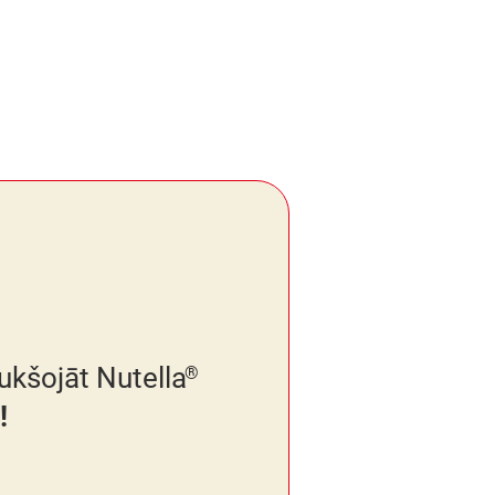
tukšojāt Nutella
®
!