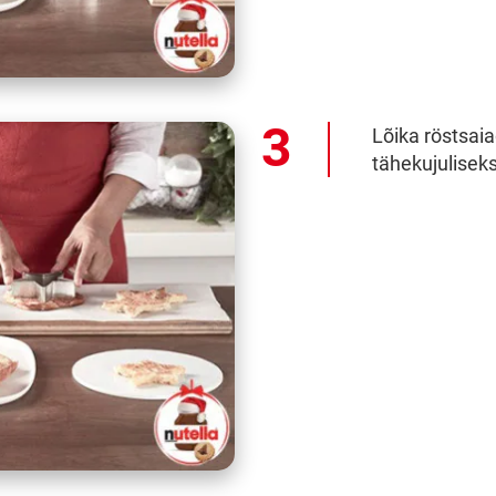
Lõika röstsaia
tähekujuliseks