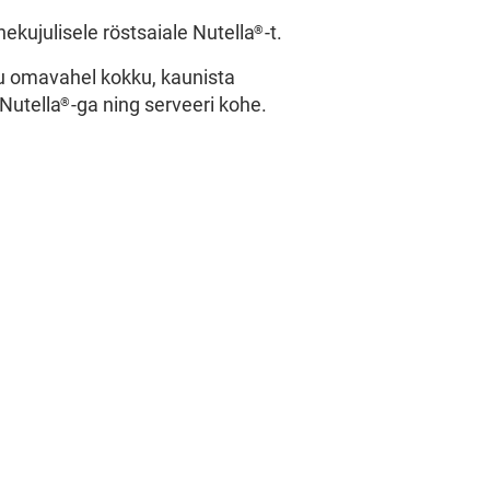
hekujulisele röstsaiale Nutella
-t.
®
lu omavahel kokku, kaunista
Nutella
-ga ning serveeri kohe.
®