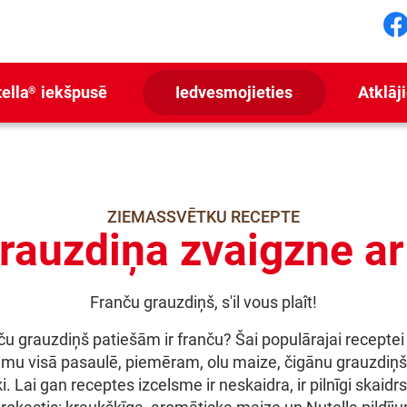
F
ella
iekšpusē
Iedvesmojieties
Atklāj
®
ZIEMASSVĒTKU RECEPTE
rauzdiņa zvaigzne ar
Franču grauzdiņš, s'il vous plaît!
ču grauzdiņš patiešām ir franču? Šai populārajai receptei
mu visā pasaulē, piemēram, olu maize, čigānu grauzdiņš
i. Lai gan receptes izcelsme ir neskaidra, ir pilnīgi skaidrs,