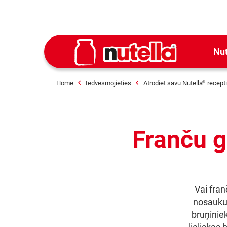
Nut
Home
Iedvesmojieties
Atrodiet savu Nutella
recepti
®
Franču g
Vai fran
nosauku
bruņiniek