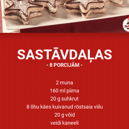
SASTĀVDAĻAS
8 PORCIJĀM
2 muna
160 ml piima
20 g suhkrut
8 õhu käes kuivanud röstsaia viilu
20 g võid
veidi kaneeli