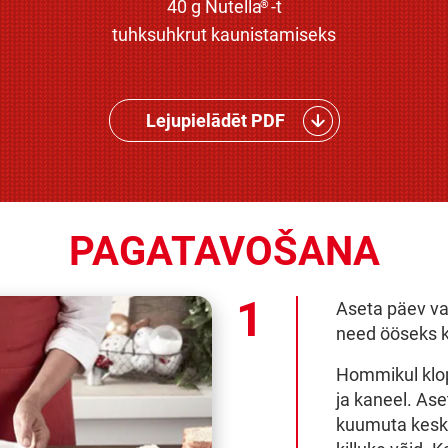
40 g Nutella
-t
®
tuhksuhkrut kaunistamiseks
Lejupielādēt PDF
PAGATAVOŠANA
Aseta päev var
need ööseks k
Hommikul klop
ja kaneel. Ase
kuumuta keskm