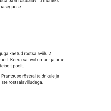
Kasta paar röstsaiaviilu mõneks
nasegusse.
ga kaetud röstsaiaviilu 2
poolt. Keera saiaviil ümber ja prae
teiselt poolt.
Prantsuse röstsai taldrikule ja
ste röstsaiaviiludega.