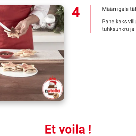
Määri igale tä
Pane kaks vii
tuhksuhkru ja 
Et voila !