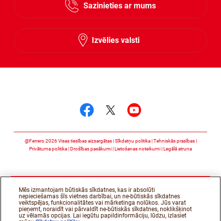
Sazinieties ar mums
Lithuanian
Latvian
Izvēlies valsti
Follow us on
Follow us on facebook
Follow us on twitte
Follow us on y
@Ferrero 2026 Visas tiesības aizsargātas
Sīkdatņu politika
Tehniskās prasības
Privātuma politika
Drošības pasākumi
Lietošanas noteikumi
Legālā atruna
Mēs izmantojam būtiskās sīkdatnes, kas ir absolūti
nepieciešamas šīs vietnes darbībai, un ne-būtiskās sīkdatnes
veiktspējas, funkcionalitātes vai mārketinga nolūkos. Jūs varat
pieņemt, noraidīt vai pārvaldīt ne-būtiskās sīkdatnes, noklikšķinot
uz vēlamās opcijas. Lai iegūtu papildinformāciju, lūdzu, izlasiet