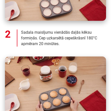
Sadala maisījumu vienādās daļās kēksu
formiņās. Cep uzkarsētā cepeškrāsnī 180°C
apmēram 20 minūtes.