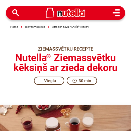
Open M
Home
Iedvesmojieties
Atrodiet savu Nutella
®
recepti
ZIEMASSVĒTKU RECEPTE
Nutella
Ziemassvētku
®
kēksiņš ar zieda dekoru
Viegla
30 min