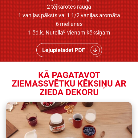
2 tējkarotes rauga
1 vaniļas pāksts vai 1 1/2 vaniļas aromāta
6 mellenes
1 ēd.k. Nutella
vienam kēksiņam
®
Lejupielādēt PDF
KĀ PAGATAVOT
ZIEMASSVĒTKU KĒKSIŅU AR
ZIEDA DEKORU