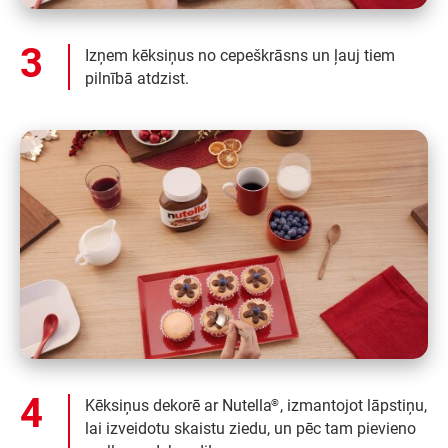
Izņem kēksiņus no cepeškrāsns un ļauj tiem
pilnībā atdzist.
Kēksiņus dekorē ar Nutella
, izmantojot lāpstiņu,
®
lai izveidotu skaistu ziedu, un pēc tam pievieno