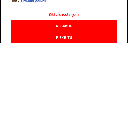
mūsu
Sīkdatņu politiku
.
Sīkfailu iestatījumi
ATSAKOS
PIEKRĪTU