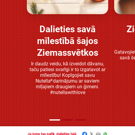
Dalieties savā
Z
Atklājiet vairāk
mīlestībā šajos
Ziemassvētkos
Gatavojiet
savā še
Ir daudz veidu, kā izveidot dāvanu,
taču patiesi svarīgi ir to izgatavot ar
mīlestību! Kopīgojiet savu
Nutella
darinājumu ar saviem
®
mīļajiem draugiem un ģimeni.
#nutellawithlove
Facebook
Twitter
Email
WhatsApp
Ja jums tas patīk, dalieties tajā