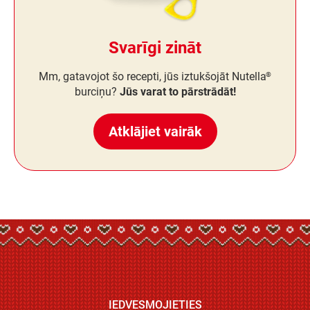
Svarīgi zināt
Mm, gatavojot šo recepti, jūs iztukšojāt Nutella
®
burciņu?
Jūs varat to pārstrādāt!
Atklājiet vairāk
IEDVESMOJIETIES