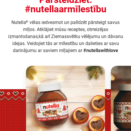
#nutellaarmīlestību
Nutella
vēlas iedvesmot un palīdzēt pārsteigt savus
®
mīļos. Atklājiet mūsu receptes, otrreizējas
izmantošanas,kā arī Ziemassvētku vēlējumu un dāvanu
idejas. Veidojiet tās ar mīlestību un dalieties ar savu
darinājumu ar saviem mīļajiem ar
#nutellawithlove