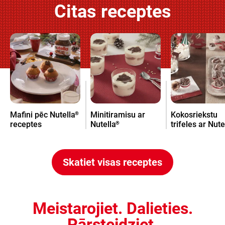
Citas receptes
Mafini pēc Nutella
Minitiramisu ar
Kokosriekstu
®
receptes
Nutella
trifeles ar Nute
®
Skatiet visas receptes
Meistarojiet. Dalieties.
Pārsteidziet.