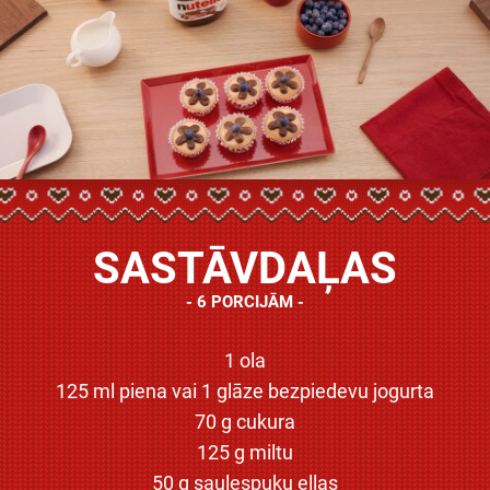
SASTĀVDAĻAS
6 PORCIJĀM
1 ola
125 ml piena vai 1 glāze bezpiedevu jogurta
70 g cukura
125 g miltu
50 g saulespuķu eļļas