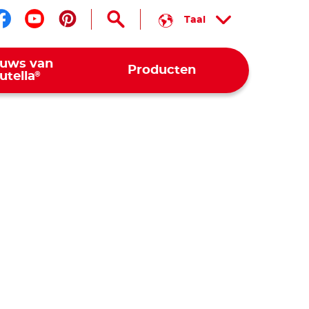
Taal
Volg ons op facebook
Volg ons op youtube
Volg ons op pinterest
euws van
Producten
®
utella