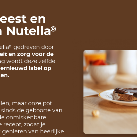
geest en
 Nutella
®
®
ella
gedreven door
eit en zorg voor de
g wordt deze zelfde
ernieuwd label op
en.
elen, maar onze pot
e sinds de geboorte van
 de onmiskenbare
recept, zodat je
 genieten van heerlijke