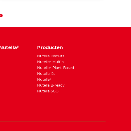
s
Nutella
Producten
®
Nutella Biscuits
Nutella
Muffin
®
Nutella
Plant-Based
®
Nutella IJs
Nutella
®
Nutella B-ready
Nutella &GO!