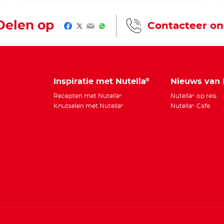
Delen op
Contacteer on
Facebook
Twitter
Email
WhatsApp
Inspiratie met Nutella
Nieuws van 
®
Recepten met Nutella
Nutella
op reis
®
®
Knutselen met Nutella
Nutella
Cafe
®
®