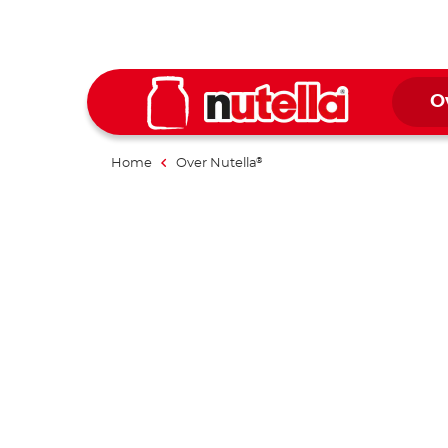
O
Home
Over Nutella
®