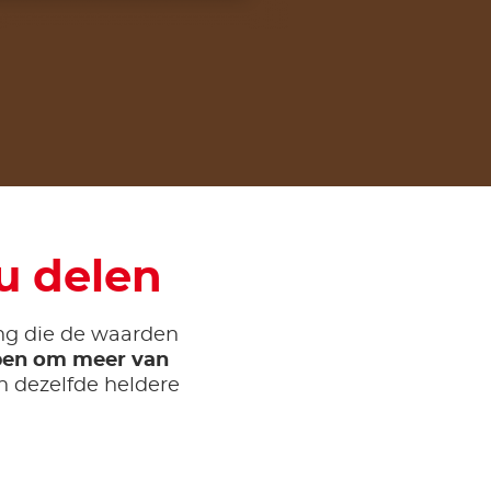
u delen
ing die de waarden
pen om meer van
n dezelfde heldere