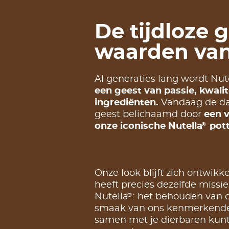
De tijdloze 
waarden van
Al generaties lang wordt Nut
een geest van passie, kwalit
ingrediënten.
Vandaag de da
geest belichaamd door
een v
®
onze iconische Nutella
pott
Onze look blijft zich ontwikk
heeft precies dezelfde missi
®
Nutella
: het behouden van
smaak van ons kenmerkende 
samen met je dierbaren kunt