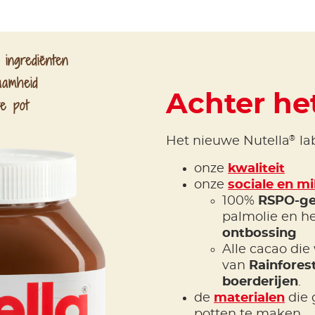
 ingrediënten
aamheid
Achter het
re pot
®
Het nieuwe Nutella
lab
onze
kwaliteit
onze
sociale en mi
100%
RSPO-ge
palmolie en h
ontbossing
Alle cacao die
van
Rainforest
boerderijen
.
de
materialen
die 
potten te maken.