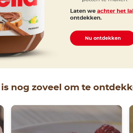
Laten we
achter het la
ontdekken.
Nu ontdekken
 is nog zoveel om te ontdek