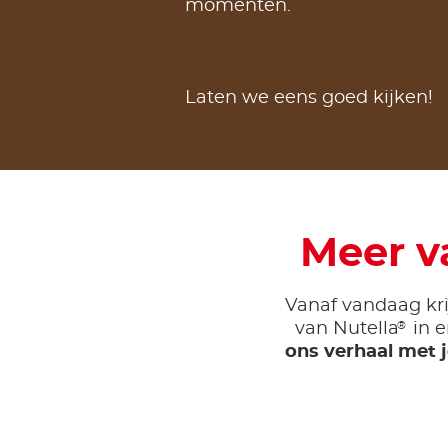
momenten.
Laten we eens goed kijken!
Meer v
Vanaf vandaag kri
®
van Nutella
in e
ons verhaal met j