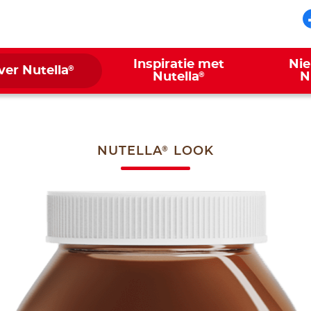
Inspiratie met
Ni
®
ver Nutella
®
Nutella
N
®
NUTELLA
LOOK