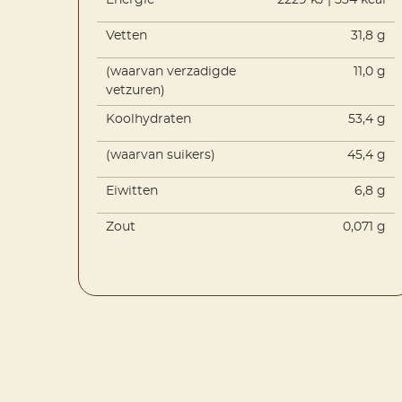
Energie
2229 kJ | 534 kcal
Vetten
31,8 g
(waarvan verzadigde
11,0 g
vetzuren)
Koolhydraten
53,4 g
(waarvan suikers)
45,4 g
Eiwitten
6,8 g
Zout
0,071 g