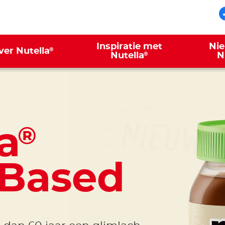
Inspiratie met
Ni
®
ver Nutella
®
Nutella
N
Nieuw
a
®
-Based