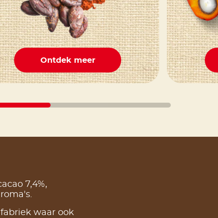
Ontdek meer
cacao 7,4%,
 aroma's.
fabriek waar ook