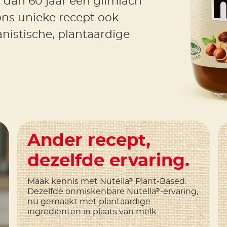
 dan 60 jaar een glimlach
 ons unieke recept ook
anistische, plantaardige
Ander recept,
dezelfde ervaring.
Maak kennis met Nutella
Plant-Based.
®
Dezelfde onmiskenbare Nutella
-ervaring,
®
nu gemaakt met plantaardige
ingrediënten in plaats van melk.