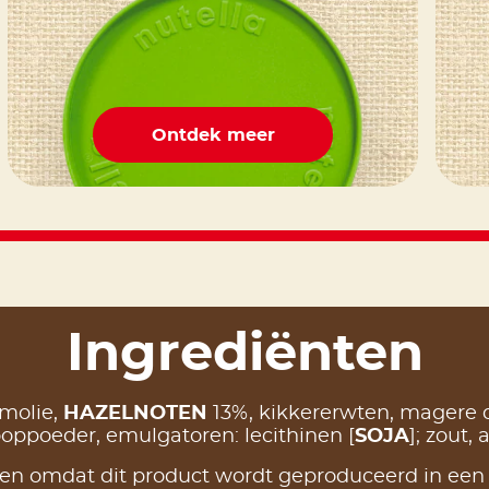
Ontdek meer
Ingrediënten
lmolie,
HAZELNOTEN
13%, kikkererwten, magere 
rooppoeder, emulgatoren: lecithinen [
SOJA
]; zout,
en omdat dit product wordt geproduceerd in een 