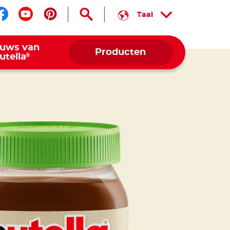
Taal
Volg ons op facebook
Volg ons op youtube
Volg ons op pinterest
euws van
Producten
®
utella