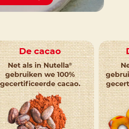
De cacao
®
Net als in Nutella
Ne
gebruiken we 100%
gebru
gecertificeerde cacao.
gecer