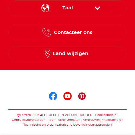
Taal
French
Contacteer ons
Dutch
Land wijzigen
Volg ons op
Volg ons op facebo
Volg ons op you
Volg ons op p
@Ferrero 2026 ALLE RECHTEN VOORBEHOUDEN
Cookiesbeleid
Gebruiksvoorwaarden
Technische vereisten
Vertrouwelijkheidsbeleid
Technische en organisatorische beveiligingsmaatregelen