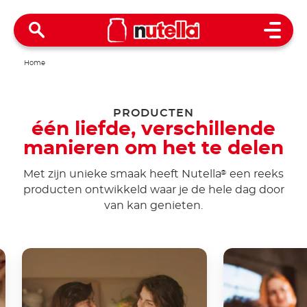
Open 
Home
PRODUCTEN
één liefde, verschillende
manieren om het te delen
Met zijn unieke smaak heeft Nutella
een reeks
®
producten ontwikkeld waar je de hele dag door
van kan genieten.