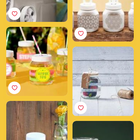
Themafeestbril met
lege Nutella® potten
Een unieke Nutella®
cadeaupot maken
Nutella® Paaspot
versierd met vlinders &
eieren
Maak een sneeuwbol in
een Nutella® pot