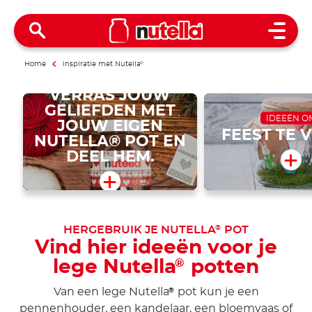
Open 
Home
Inspiratie met Nutella
®
VERRAS JOUW
GELIEFDEN MET
IDEEËN O
JOUW EIGEN
FEEST TE 
NUTELLA® POT EN
DEEL HEM.
HERGEBRUIK JE NUTELLA
POT
®
Vind hier ideeën voor je
lege Nutella
potten
®
Van een lege Nutella
pot kun je een
®
pennenhouder, een kandelaar, een bloemvaas of