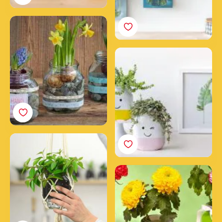
De lentepot
Vrolijk lachende
geüpcyclede Nutella®
potten maken
Een hangende
plantenpot maken met
een lege Nutella® pot
Een prachtige
bloempot maken met
Nutella®