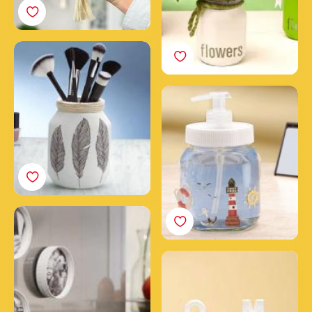
3 stappen om een
make-uppot voor je
kwasten te maken met
Een zeepdispenser
een lege Nutella® pot
maken met een
Nutella® pot
Je foto‘s inlijsten met
Nutella® potdeksels
Huisdecoratie met
Nutella® potten