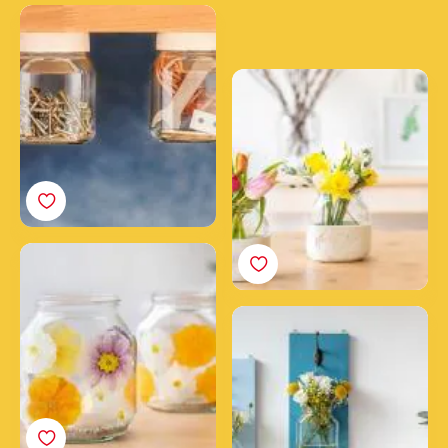
Doe-het-zelf-
voorraadpotten
Een bloemenvaas van
klei maken met een
Nutella® pot
Flowerpower-
kaarsenhouder
gemaakt met Nutella®
Een doe-het-zelf-
potten
muurtuin creëren met
Nutella® potten