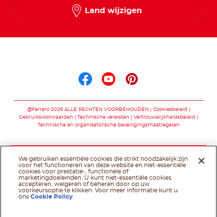
Land wijzigen
Volg ons op
Volg ons op facebo
Volg ons op you
Volg ons op p
@Ferrero 2026 ALLE RECHTEN VOORBEHOUDEN
Cookiesbeleid
Gebruiksvoorwaarden
Technische vereisten
Vertrouwelijkheidsbeleid
Technische en organisatorische beveiligingsmaatregelen
We gebruiken essentiële cookies die strikt noodzakelijk zijn
voor het functioneren van deze website en niet-essentiële
cookies voor prestatie-, functionele of
marketingdoeleinden. U kunt niet-essentiële cookies
accepteren, weigeren of beheren door op uw
voorkeursoptie te klikken. Voor meer informatie kunt u
ons
Cookie Policy
.