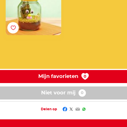
Mijn favorieten
Niet voor mij
Facebook
Twitter
Email
WhatsApp
Delen op