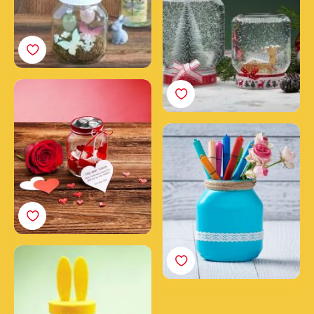
Een pot vol liefde
Een pennenhouder
maken van een lege
Nutella® pot
Je eigen Nutella®
paashaas maken