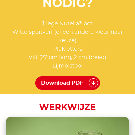
NODIG?
®
1 lege Nutella
pot
Witte spuitverf (of een andere kleur naar
keuze)
Plakletters
Vilt (27 cm lang, 2 cm breed)
Lijmpistool
Download PDF
WERKWIJZE