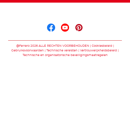
Volg ons op
Volg ons op facebo
Volg ons op you
Volg ons op p
@Ferrero 2026 ALLE RECHTEN VOORBEHOUDEN
Cookiesbeleid
Gebruiksvoorwaarden
Technische vereisten
Vertrouwelijkheidsbeleid
Technische en organisatorische beveiligingsmaatregelen