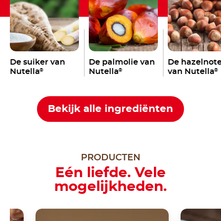
De suiker van
De palmolie van
De hazelnot
Nutella
Nutella
van Nutella
®
®
®
Bekijk alle ingrediënten
PRODUCTEN
Eén liefde. Vele
mogelijkheden.