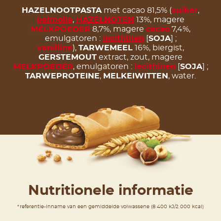
HAZELNOOTPASTA
met cacao 81,5% (
suiker
,
palmolie
,
HAZELNOTEN
13%, magere
MELKPOEDER
8,7%, magere
cacao
7,4%,
emulgatoren :
lecithinen
[
SOJA
] ;
vanilline
),
TARWEMEEL
16%, biergist,
GERSTEMOUT
extract, zout, magere
MELKPOEDER
, emulgatoren :
lecithinen
[
SOJA
] ;
TARWEPROTEINE
,
MELKEIWITTEN
, water.
Nutritionele informatie
*referentie-inname van een gemiddelde volwassene (8 400 kJ/2 000 kcal)