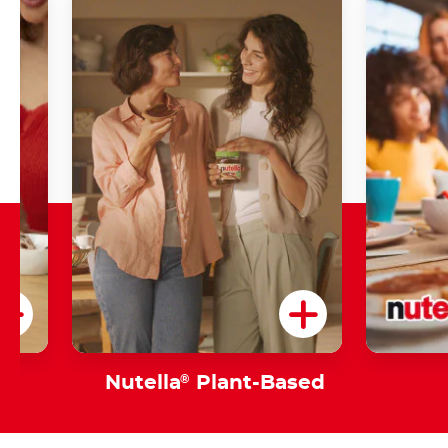
Nutella
®
Plant-Based