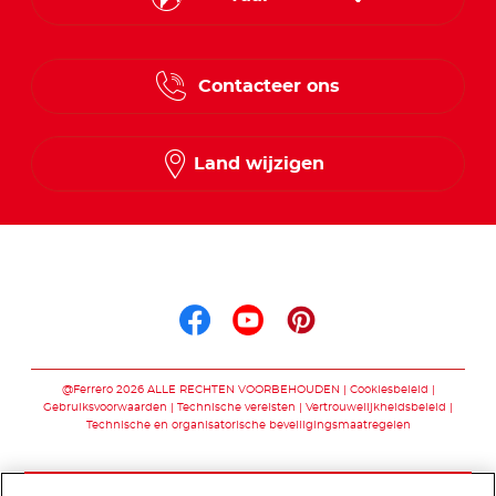
French
Contacteer ons
Dutch
Land wijzigen
Volg ons op
Volg ons op facebo
Volg ons op you
Volg ons op p
@Ferrero 2026 ALLE RECHTEN VOORBEHOUDEN
Cookiesbeleid
Gebruiksvoorwaarden
Technische vereisten
Vertrouwelijkheidsbeleid
Technische en organisatorische beveiligingsmaatregelen