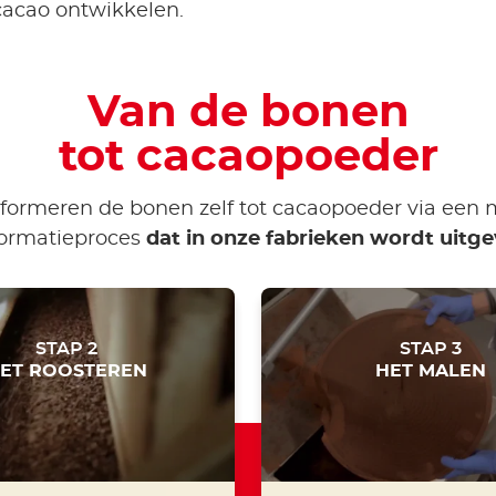
cacao ontwikkelen.
Van de bonen
tot cacaopoeder
formeren de bonen zelf tot cacaopoeder via een 
formatieproces
dat in onze fabrieken wordt uitge
STAP 2
STAP 3
ET ROOSTEREN
HET MALEN