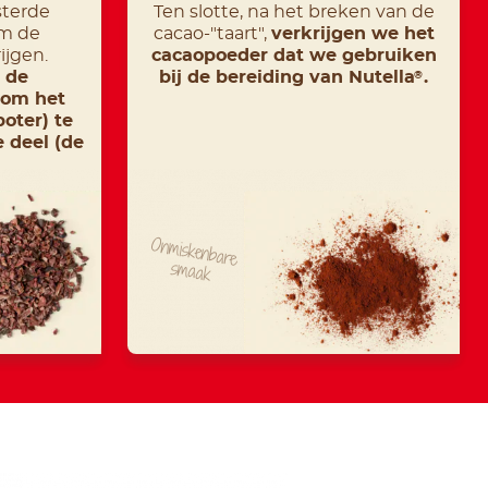
terde
Ten slotte, na het breken van de
m de
cacao-"taart",
verkrijgen we het
ijgen.
cacaopoeder dat we gebruiken
 de
bij de bereiding van Nutella
.
®
 om het
oter) te
 deel (de
Onmiskenbare
smaak