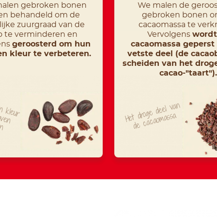
alen gebroken bonen
We malen de geroos
en behandeld om de
gebroken bonen o
lijke zuurgraad van de
cacaomassa te verkr
o te verminderen en
Vervolgens
wordt
ens
geroosterd om hun
cacaomassa geperst
n kleur te verbeteren.
vetste deel (de cacaob
scheiden van het droge
cacao-"taart").
 kleur
Het
droge
deel
van
de
cacao
ar
en
massa
en