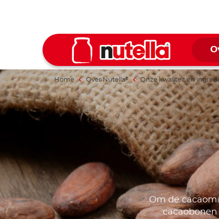
O
Home
Over Nutella
Onze kwaliteit en ingred
®
Om de cacaomix 
cacaobonen e