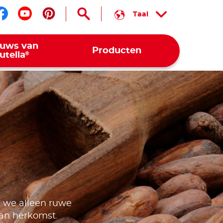
Taal
Volg ons op facebook
Volg ons op youtube
Volg ons op pinterest
euws van
Producten
®
utella
 we alleen ruwe
van herkomst.