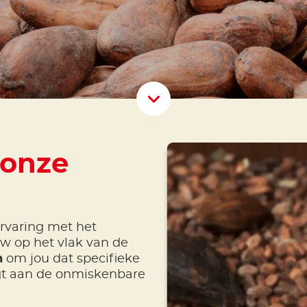
Scroll D
 onze
rvaring met het
w op het vlak van de
n
om jou dat specifieke
gt aan de onmiskenbare