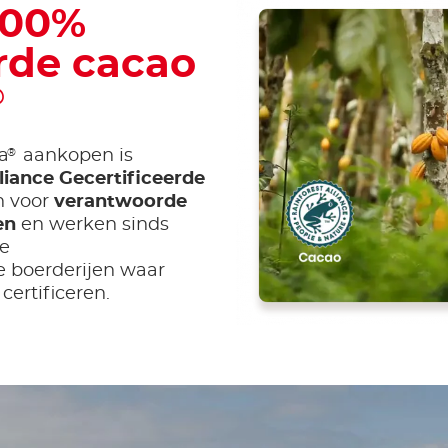
100%
rde cacao
®
®
a
aankopen is
liance Gecertificeerde
in voor
verantwoorde
en
en werken sinds
e
de boerderijen waar
certificeren.