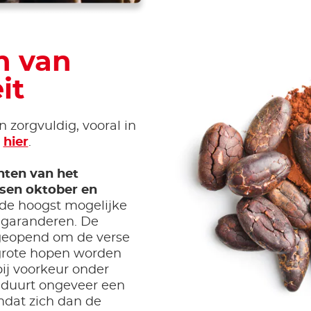
n van
it
zorgvuldig, vooral in
k
hier
.
hten van het
ssen oktober en
e hoogst mogelijke
e garanderen. De
geopend om de verse
 grote hopen worden
bij voorkeur onder
 duurt ongeveer een
mdat zich dan de