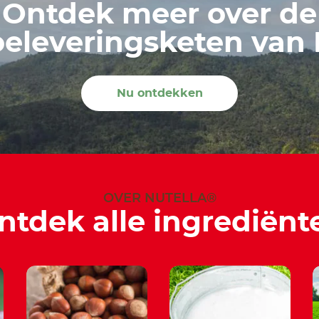
Ontdek meer over de
eleveringsketen van 
Nu ontdekken
OVER NUTELLA®
ntdek alle ingrediënt