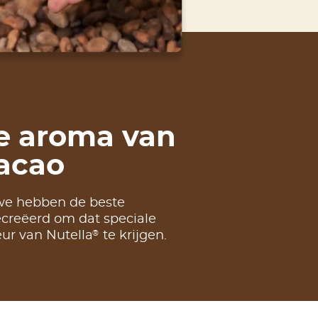
e aroma van
acao
we hebben de beste
creëerd om dat speciale
®
ur van Nutella
te krijgen.