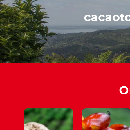
cacaoto
O