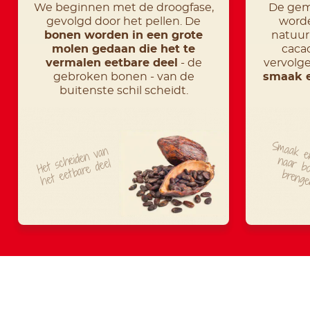
We beginnen met de droogfase,
De gem
gevolgd door het pellen. De
word
bonen worden in een grote
natuur
molen gedaan die het te
caca
vermalen eetbare deel
- de
vervolg
gebroken bonen - van de
smaak e
buitenste schil scheidt.
Smaak en
Het
heiden
van
het
eetbare
na
bov
sc
deel
breng