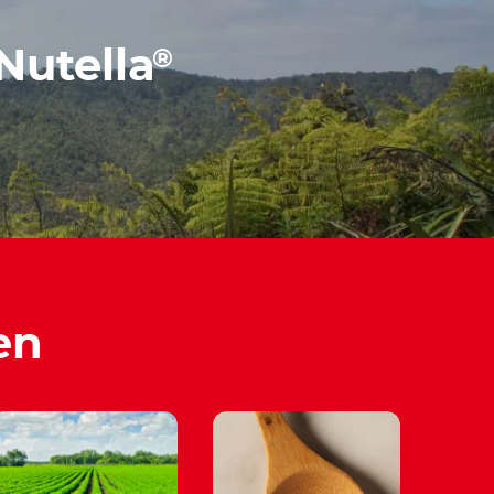
Nutella
®
en