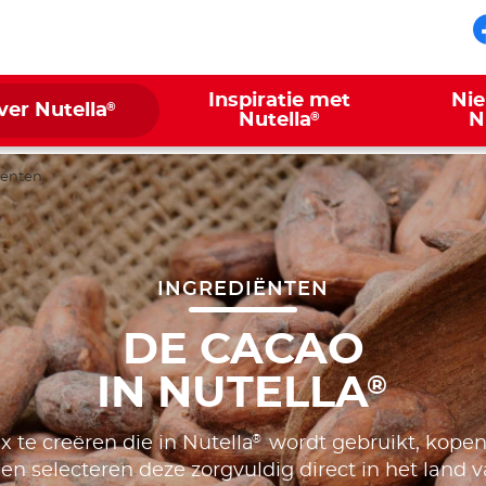
Inspiratie met
Ni
®
ver Nutella
®
Nutella
N
iënten
INGREDIËNTEN
DE CACAO
IN NUTELLA
®
®
te creëren die in Nutella
wordt gebruikt, kopen
n selecteren deze zorgvuldig direct in het land 