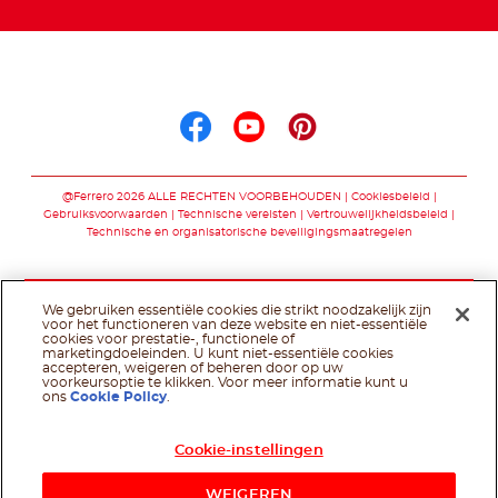
Volg ons op
Volg ons op facebo
Volg ons op you
Volg ons op p
@Ferrero 2026 ALLE RECHTEN VOORBEHOUDEN
Cookiesbeleid
Gebruiksvoorwaarden
Technische vereisten
Vertrouwelijkheidsbeleid
Technische en organisatorische beveiligingsmaatregelen
We gebruiken essentiële cookies die strikt noodzakelijk zijn
voor het functioneren van deze website en niet-essentiële
cookies voor prestatie-, functionele of
marketingdoeleinden. U kunt niet-essentiële cookies
accepteren, weigeren of beheren door op uw
voorkeursoptie te klikken. Voor meer informatie kunt u
ons
Cookie Policy
.
Cookie-instellingen
WEIGEREN