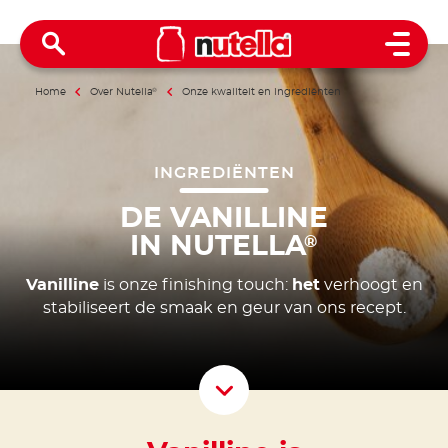
Open 
Home
Over Nutella
®
Onze kwaliteit en ingrediënten
INGREDIËNTEN
DE VANILLINE
IN NUTELLA
®
Vanilline
is onze finishing touch:
het
verhoogt en
stabiliseert de smaak en geur van ons recept.
Scroll D