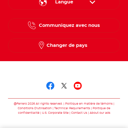
Langue
English
Communiquez avec nous
French
Changer de pays
Suivez-nous sur
Suivez-nous sur fac
Suivez-nous sur t
Suivez-nous 
@Ferrero 2026 All rights reserved.
Politique en matière de témoins
Conditions D'utilisation
Technical Requirements
Politique de
confidentialité
U.S. Corporate Site
Contact Us
About our ads