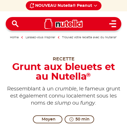
NOUVEAU Nutella® Peanut
Open 
Home
Laissez-vous inspirer
Trouvez votre recette avec du Nutella
®
RECETTE
Grunt aux bleuets et
au Nutella
®
Ressemblant à un
crumble
, le fameux grunt
est également connu localement sous les
noms de
slump
ou
fungy
.
Moyen
50 min