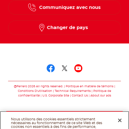
Communiquez avec nous
French
Changer de pays
Suivez-nous sur
Suivez-nous sur fac
Suivez-nous sur t
Suivez-nous 
@Ferrero 2026 All rights reserved.
Politique en matière de témoins
Conditions D'utilisation
Technical Requirements
Politique de
confidentialité
U.S. Corporate Site
Contact Us
About our ads
Nous utilisons des cookies essentiels strictement
nécessaires au fonctionnement de ce site Web et des
cookies non essentiels à des fins de performance,