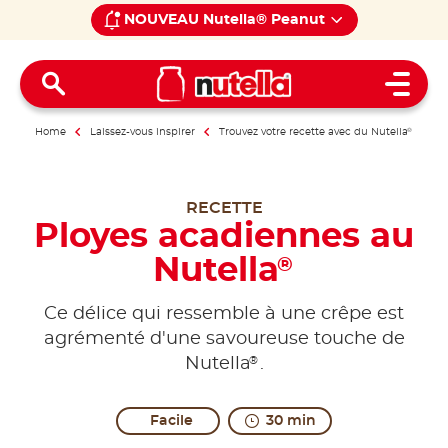
NOUVEAU Nutella® Peanut
Open 
Home
Laissez-vous inspirer
Trouvez votre recette avec du Nutella
®
RECETTE
Ployes acadiennes au
Nutella
®
Ce délice qui ressemble à une crêpe est
agrémenté d'une savoureuse touche de
®
Nutella
.
Facile
30 min