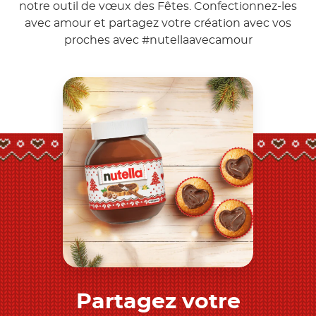
notre outil de vœux des Fêtes. Confectionnez-les
avec amour et partagez votre création avec vos
proches avec
#nutellaavecamour
Partagez votre
Découvrez-en plus