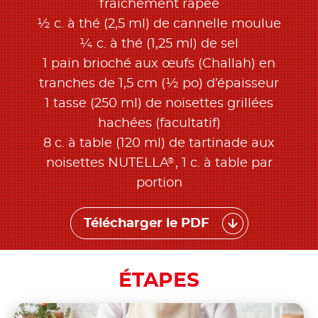
fraîchement râpée
½ c. à thé (2,5 ml) de cannelle moulue
¼ c. à thé (1,25 ml) de sel
1 pain brioché aux œufs (Challah) en
tranches de 1,5 cm (½ po) d’épaisseur
1 tasse (250 ml) de noisettes grillées
hachées (facultatif)
8 c. à table (120 ml) de tartinade aux
®
noisettes NUTELLA
, 1 c. à table par
portion
Télécharger le PDF
ÉTAPES