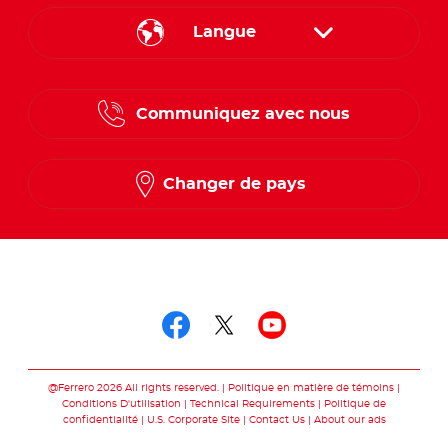
Langue
English
Communiquez avec nous
French
Changer de pays
Suivez-nous sur
Suivez-nous sur fac
Suivez-nous sur t
Suivez-nous 
@Ferrero 2026 All rights reserved.
Politique en matière de témoins
Conditions D'utilisation
Technical Requirements
Politique de
confidentialité
U.S. Corporate Site
Contact Us
About our ads