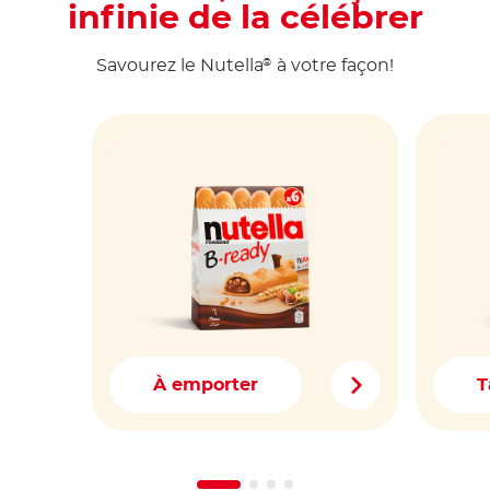
infinie de la célébrer
Savourez le Nutella
à votre façon!
®
À emporter
T