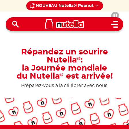
NOUVEAU Nutella® Peanut
Home
Open 
Répandez un sourire
Nutella
:
®
la Journée mondiale
du Nutella
est arrivée!
®
Préparez-vous à la célébrer avec nous.