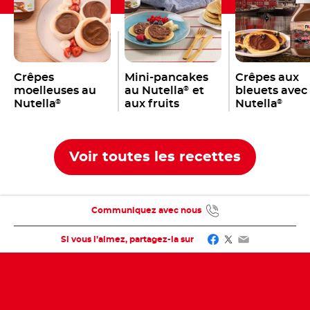
Crêpes
Mini-pancakes
Crêpes aux
moelleuses au
au Nutella
et
bleuets avec
®
Nutella
aux fruits
Nutella
®
®
Voir toutes les recettes
Communiquez avec nous
Facebook
Twitter
Email
Si vous l’aimez, partagez-la sur