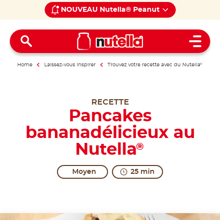
NOUVEAU Nutella® Peanut
Open 
Home
Laissez-vous inspirer
Trouvez votre recette avec du Nutella
®
RECETTE
Pancakes
bananadélicieux au
Nutella
®
Moyen
25 min