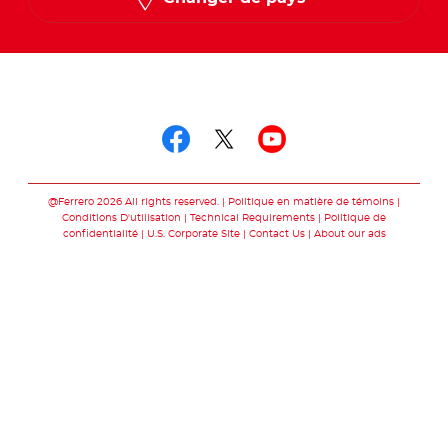
Suivez-nous sur
Suivez-nous sur fac
Suivez-nous sur t
Suivez-nous 
@Ferrero 2026 All rights reserved.
Politique en matière de témoins
Conditions D'utilisation
Technical Requirements
Politique de
confidentialité
U.S. Corporate Site
Contact Us
About our ads