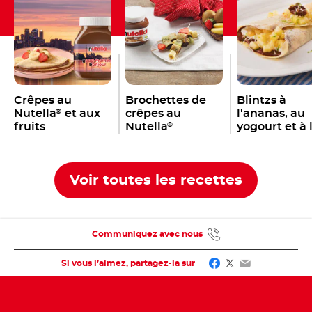
Crêpes au
Brochettes de
Blintzs à
Nutella
et aux
crêpes au
l'ananas, au
®
fruits
Nutella
yogourt et à 
®
Nutella
®
Voir toutes les recettes
Communiquez avec nous
Facebook
Twitter
Email
Si vous l’aimez, partagez-la sur