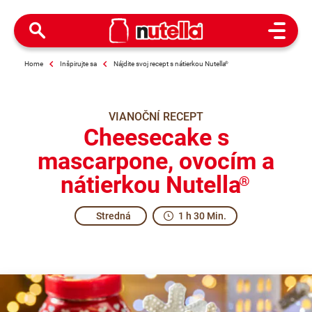
Open M
Home
Inšpirujte sa
Nájdite svoj recept s nátierkou Nutella
®
VIANOČNÍ RECEPT
Cheesecake s
mascarpone, ovocím a
nátierkou Nutella
®
Stredná
1 h 30 Min.