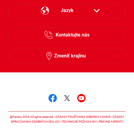
Jazyk
Česky
Kontaktujte nás
Slovensky
Zmeniť krajinu
Sledujte nás
Sledujte nás facebook
Sledujte nás twitter
Sledujte nás y
@Ferrero 2026 All rights reserved.
ZÁSADY POUŽÍVANIA SÚBOROV COOKIE
ZÁSADY
SPRACÚVANIA OSOBNÝCH ÚDAJOV
TECHNICKÉ POŽIADAVKY
PRÁVNE ASPEKTY