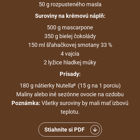
50 g rozpusteného masla
Suroviny na krémovú náplň:
500 g mascarpone
350 g bielej čokolády
150 ml šľahačkovej smotany 33 %
4 vajcia
2 lyžice hladkej múky
Prísady:
180 g nátierky Nutella
(15 g na 1 porciu)
®
Maliny alebo iné sezónne ovocie na ozdobu
Poznámka:
Všetky suroviny by mali mať izbovú
teplotu.
Stiahnite si PDF