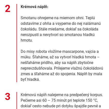
Krémová náplň:
Smotanu ohrejeme na miernom ohni. Teplú
odstavíme z ohňa a vsypeme do nej nalámanú
čokoládu. Stále miešame, dokiaľ sa čokoláda
nerozpustí a nevytvorí so smotanou hladkú
hmotu.
Do misy robota vložíme mascarpone, vajcia a
múku. Šľaháme, až sa vytvorí hladká hmota –
nešľaháme pridlho, aby sa náplň zbytočne
neprevzdušňovala. Prilejeme vlažnú čokoládovú
zmes a šľaháme až do spojenia. Náplň by mala
byť hladká.
Krémovú náplň nalejeme na predpečený korpus.
Pečieme asi 60 – 75 minút pri teplote 150 °C,
dokiaľ cesto nebude pri dotyku špajdle pevné a