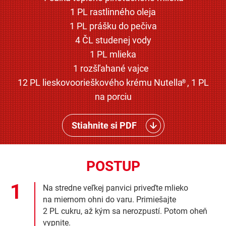
1 PL rastlinného oleja
1 PL prášku do pečiva
4 ČL studenej vody
1 PL mlieka
1 rozšľahané vajce
12 PL lieskovoorieškového krému Nutella
, 1 PL
®
na porciu
Stiahnite si PDF
POSTUP
Na stredne veľkej panvici priveďte mlieko
na miernom ohni do varu. Primiešajte
2 PL cukru, až kým sa nerozpustí. Potom oheň
vypnite.