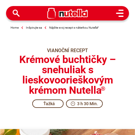
Open M
Home
Inšpirujte sa
Nájdite svoj recept s nátierkou Nutella
®
VIANOČNÍ RECEPT
Krémové buchtičky –
snehuliak s
lieskovoorieškovým
krémom Nutella
®
Ťažká
3 h 30 Min.