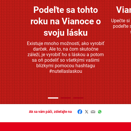
Podeľte sa tohto
Via
Zjistěte více
roku na Vianoce o
Upečte si
podeľte 
svoju lásku
Existuje mnoho možností, ako vyrobiť
darček. Ale to, na čom skutočne
záleží, je vyrobiť ho s láskou a potom
sa oň podeliť so všetkými vašimi
blízkymi pomocou hashtagu
#nutellaslaskou
Facebook
Twitter
Email
WhatsApp
Ak sa vám páči, zdieľajte na