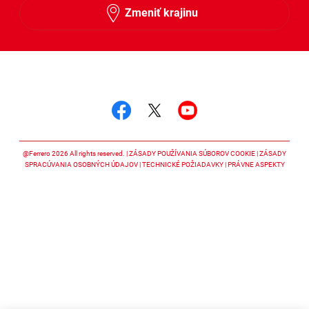
Zmeniť krajinu
Sledujte nás
Sledujte nás facebook
Sledujte nás twitter
Sledujte nás y
@Ferrero 2026 All rights reserved.
ZÁSADY POUŽÍVANIA SÚBOROV COOKIE
ZÁSADY
SPRACÚVANIA OSOBNÝCH ÚDAJOV
TECHNICKÉ POŽIADAVKY
PRÁVNE ASPEKTY