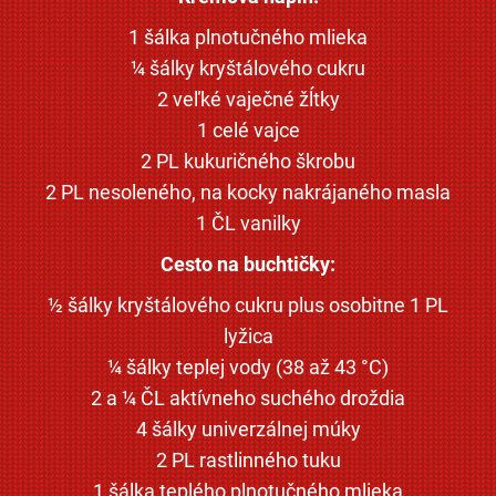
1 šálka plnotučného mlieka
¼ šálky kryštálového cukru
2 veľké vaječné žĺtky
1 celé vajce
2 PL kukuričného škrobu
2 PL nesoleného, na kocky nakrájaného masla
1 ČL vanilky
Cesto na buchtičky:
½ šálky kryštálového cukru plus osobitne 1 PL
lyžica
¼ šálky teplej vody (38 až 43 °C)
2 a ¼ ČL aktívneho suchého droždia
4 šálky univerzálnej múky
2 PL rastlinného tuku
1 šálka teplého plnotučného mlieka