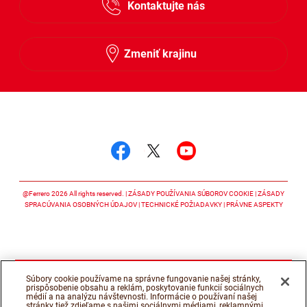
Kontaktujte nás
Slovensky
Zmeniť krajinu
Sledujte nás
Sledujte nás facebook
Sledujte nás twitter
Sledujte nás y
@Ferrero 2026 All rights reserved.
ZÁSADY POUŽÍVANIA SÚBOROV COOKIE
ZÁSADY
SPRACÚVANIA OSOBNÝCH ÚDAJOV
TECHNICKÉ POŽIADAVKY
PRÁVNE ASPEKTY
Súbory cookie používame na správne fungovanie našej stránky,
prispôsobenie obsahu a reklám, poskytovanie funkcií sociálnych
médií a na analýzu návštevnosti. Informácie o používaní našej
stránky tiež zdieľame s našimi sociálnymi médiami, reklamnými