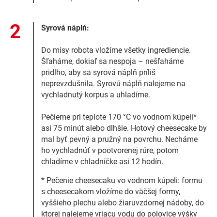
Syrová náplň:
Do misy robota vložíme všetky ingrediencie.
Šľaháme, dokiaľ sa nespoja – nešľaháme
pridlho, aby sa syrová náplň príliš
neprevzdušnila. Syrovú náplň nalejeme na
vychladnutý korpus a uhladíme.
Pečieme pri teplote 170 °C vo vodnom kúpeli*
asi 75 minút alebo dlhšie. Hotový cheesecake by
mal byť pevný a pružný na povrchu. Necháme
ho vychladnúť v pootvorenej rúre, potom
chladíme v chladničke asi 12 hodín.
* Pečenie cheesecaku vo vodnom kúpeli: formu
s cheesecakom vložíme do väčšej formy,
vyššieho plechu alebo žiaruvzdornej nádoby, do
ktorej nalejeme vriacu vodu do polovice výšky