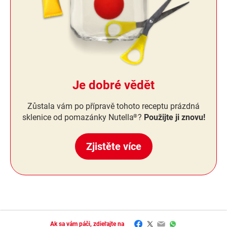
Je dobré vědět
Zůstala vám po přípravě tohoto receptu prázdná
sklenice od pomazánky Nutella
?
Použijte ji znovu!
®
Zjistěte více
Facebook
Twitter
Email
WhatsApp
Ak sa vám páči, zdieľajte na