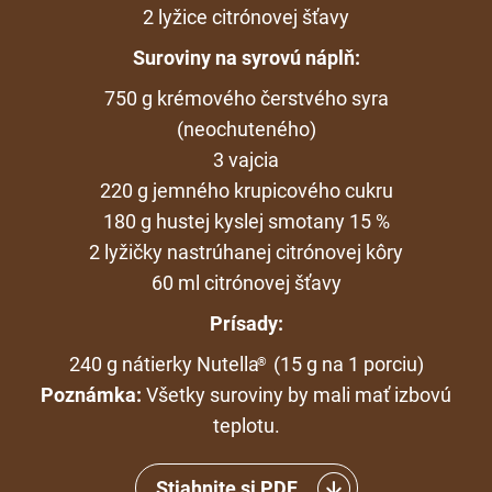
2 lyžice citrónovej šťavy
Suroviny na syrovú náplň:
750 g krémového čerstvého syra
(neochuteného)
3 vajcia
220 g jemného krupicového cukru
180 g hustej kyslej smotany 15 %
2 lyžičky nastrúhanej citrónovej kôry
60 ml citrónovej šťavy
Prísady:
240 g nátierky Nutella
(15 g na 1 porciu)
®
Poznámka:
Všetky suroviny by mali mať izbovú
teplotu.
Stiahnite si PDF