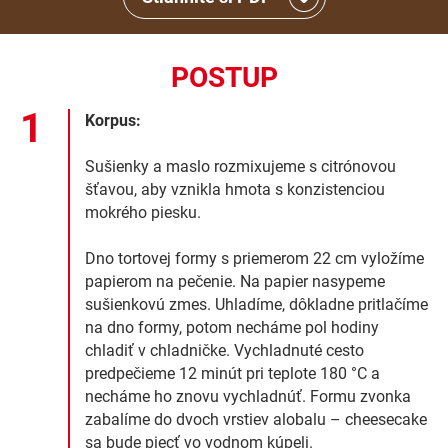
POSTUP
Korpus:
Sušienky a maslo rozmixujeme s citrónovou
šťavou, aby vznikla hmota s konzistenciou
mokrého piesku.
Dno tortovej formy s priemerom 22 cm vyložíme
papierom na pečenie. Na papier nasypeme
sušienkovú zmes. Uhladíme, dôkladne pritlačíme
na dno formy, potom necháme pol hodiny
chladiť v chladničke. Vychladnuté cesto
predpečieme 12 minút pri teplote 180 °C a
necháme ho znovu vychladnúť. Formu zvonka
zabalíme do dvoch vrstiev alobalu – cheesecake
sa bude piecť vo vodnom kúpeli.