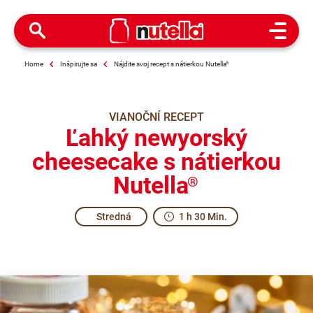
Open M
Home
Inšpirujte sa
Nájdite svoj recept s nátierkou Nutella
®
VIANOČNÍ RECEPT
Ľahký newyorský
cheesecake s nátierkou
Nutella
®
Stredná
1 h 30 Min.