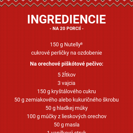
INGREDIENCIE
NA 20 PORCIÍ
150 g Nutelly
®
cukrové perličky na ozdobenie
Na orechové piškótové pečivo:
5 žĺtkov
3 vajcia
150 g kryštálového cukru
50 g zemiakového alebo kukuričného škrobu
50 g hladkej múky
100 g múčky z lieskových orechov
50 g masla
1 vanilkový struk