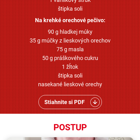
štipka soli
Na krehké orechové pečivo:
90 g hladkej múky
35 g múčky z lieskových orechov
75 g masla
50 g práškového cukru
1 žĺtok
štipka soli
nasekané lieskové orechy
Stiahnite si PDF
POSTUP