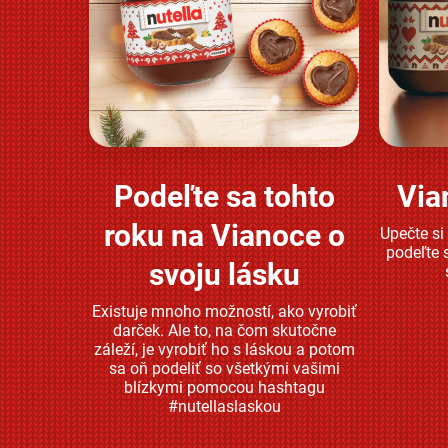
Podeľte sa tohto
Via
Zjistěte více
roku na Vianoce o
Upečte si
podeľte 
svoju lásku
Existuje mnoho možností, ako vyrobiť
darček. Ale to, na čom skutočne
záleží, je vyrobiť ho s láskou a potom
sa oň podeliť so všetkými vašimi
blízkymi pomocou hashtagu
#nutellaslaskou