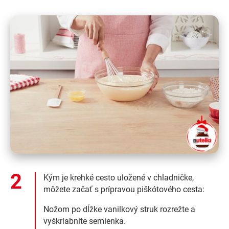
Kým je krehké cesto uložené v chladničke,
môžete začať s prípravou piškótového cesta:
Nožom po dĺžke vanilkový struk rozrežte a
vyškriabnite semienka.