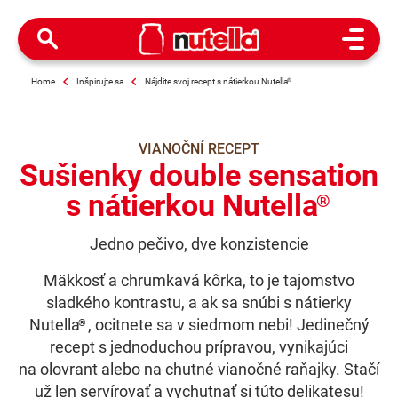
Open M
Home
Inšpirujte sa
Nájdite svoj recept s nátierkou Nutella
®
VIANOČNÍ RECEPT
Sušienky double sensation
s nátierkou Nutella
®
Jedno pečivo, dve konzistencie
Mäkkosť a chrumkavá kôrka, to je tajomstvo
sladkého kontrastu, a ak sa snúbi s nátierky
Nutella
, ocitnete sa v siedmom nebi! Jedinečný
®
recept s jednoduchou prípravou, vynikajúci
na olovrant alebo na chutné vianočné raňajky. Stačí
už len servírovať a vychutnať si túto delikatesu!