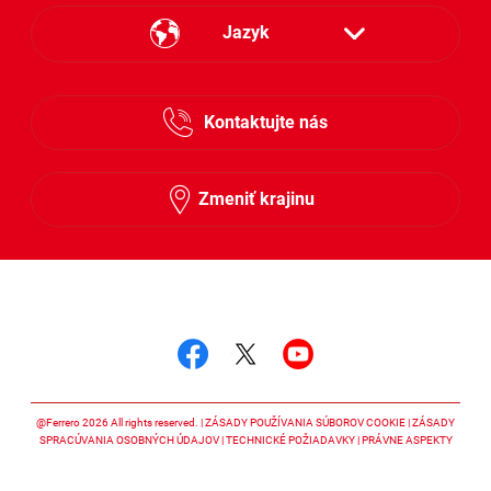
Jazyk
Česky
Kontaktujte nás
Slovensky
Zmeniť krajinu
Sledujte nás
Sledujte nás facebook
Sledujte nás twitter
Sledujte nás y
@Ferrero 2026 All rights reserved.
ZÁSADY POUŽÍVANIA SÚBOROV COOKIE
ZÁSADY
SPRACÚVANIA OSOBNÝCH ÚDAJOV
TECHNICKÉ POŽIADAVKY
PRÁVNE ASPEKTY