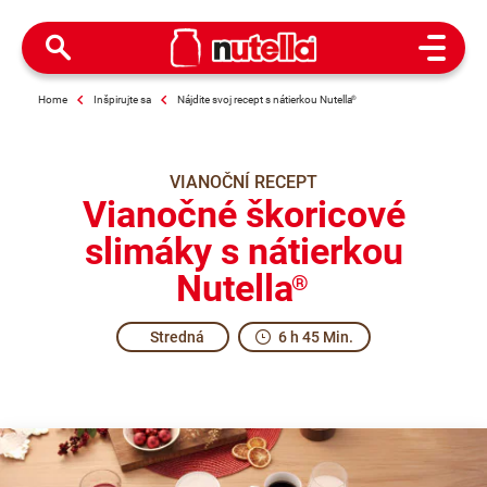
Open M
Home
Inšpirujte sa
Nájdite svoj recept s nátierkou Nutella
®
VIANOČNÍ RECEPT
Vianočné škoricové
slimáky s nátierkou
Nutella
®
Stredná
6 h 45 Min.