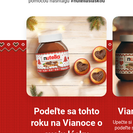
pomocou hashtagu
#nutellaslaskou
Podeľte sa tohto
Via
Zjistěte více
roku na Vianoce o
Upečte si
podeľte 