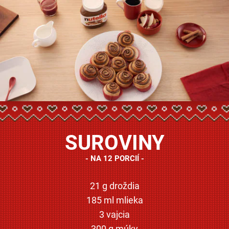
SUROVINY
NA 12 PORCIÍ
21 g droždia
185 ml mlieka
3 vajcia
300 g múky