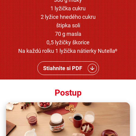
1 lyžička cukru
2 lyžice hnedého cukru
štipka soli
70 g masla
0,5 lyžičky škorice
Na každú rolku 1 lyžička nátierky Nutella
®
Stiahnite si PDF
Postup