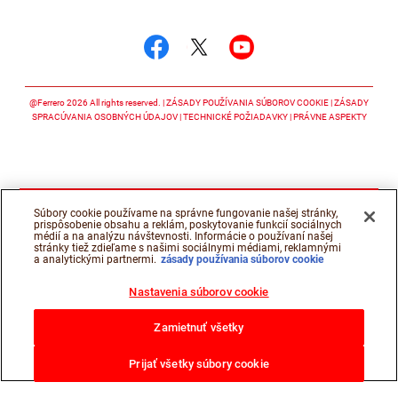
Sledujte nás
Sledujte nás facebook
Sledujte nás twitter
Sledujte nás y
@Ferrero 2026 All rights reserved.
ZÁSADY POUŽÍVANIA SÚBOROV COOKIE
ZÁSADY
SPRACÚVANIA OSOBNÝCH ÚDAJOV
TECHNICKÉ POŽIADAVKY
PRÁVNE ASPEKTY
Súbory cookie používame na správne fungovanie našej stránky,
prispôsobenie obsahu a reklám, poskytovanie funkcií sociálnych
médií a na analýzu návštevnosti. Informácie o používaní našej
stránky tiež zdieľame s našimi sociálnymi médiami, reklamnými
a analytickými partnermi.
zásady používania súborov cookie
Nastavenia súborov cookie
Zamietnuť všetky
Prijať všetky súbory cookie