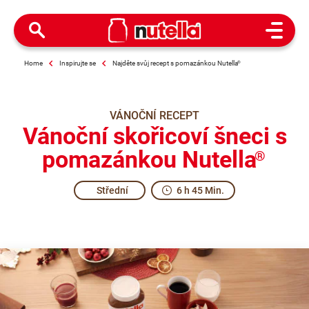
Open M
Home
Inspirujte se
Najděte svůj recept s pomazánkou Nutella
®
VÁNOČNÍ RECEPT
Vánoční skořicoví šneci s
pomazánkou Nutella
®
Střední
6 h 45 Min.