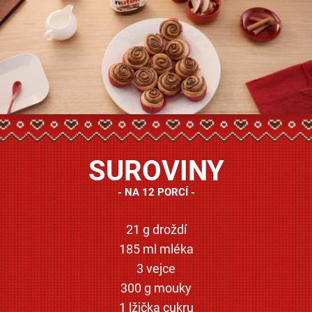
SUROVINY
NA 12 PORCÍ
21 g droždí
185 ml mléka
3 vejce
300 g mouky
1 lžička cukru