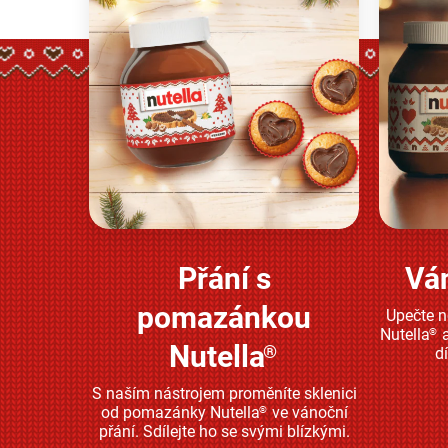
Přání s
Vá
Zjistěte více
pomazánkou
Upečte 
Nutella
a
®
Nutella
®
d
S naším nástrojem proměníte sklenici
od pomazánky Nutella
ve vánoční
®
přání. Sdílejte ho se svými blízkými.