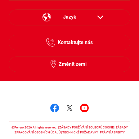
Jazyk
Česky
Kontaktujte nás
Slovensky
Změnit zemi
Sledujte nás
Sledujte nás facebook
Sledujte nás twitter
Sledujte nás y
@Ferrero 2026 All rights reserved.
ZÁSADY POUŽÍVÁNÍ SOUBORŮ COOKIE
ZÁSADY
ZPRACOVÁNÍ OSOBNÍCH ÚDAJŮ
TECHNICKÉ POŽADAVKY
PRÁVNÍ ASPEKTY