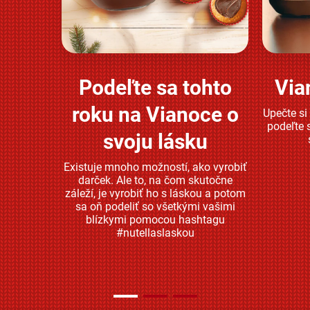
Podeľte sa tohto
Via
Zjistěte více
roku na Vianoce o
Upečte si
podeľte 
svoju lásku
Existuje mnoho možností, ako vyrobiť
darček. Ale to, na čom skutočne
záleží, je vyrobiť ho s láskou a potom
sa oň podeliť so všetkými vašimi
blízkymi pomocou hashtagu
#nutellaslaskou