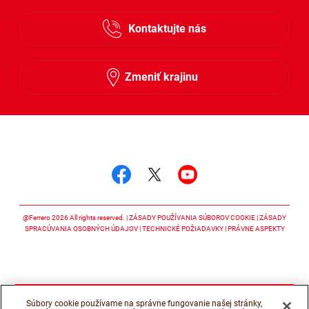
Česky
Kontaktujte nás
Slovensky
Zmeniť krajinu
Sledujte nás
Sledujte nás facebook
Sledujte nás twitter
Sledujte nás y
@Ferrero 2026 All rights reserved.
ZÁSADY POUŽÍVANIA SÚBOROV COOKIE
ZÁSADY
SPRACÚVANIA OSOBNÝCH ÚDAJOV
TECHNICKÉ POŽIADAVKY
PRÁVNE ASPEKTY
Súbory cookie používame na správne fungovanie našej stránky,