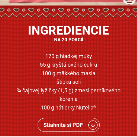
INGREDIENCIE
NA 20 PORCIÍ
170 g hladkej múky
55 g kryštálového cukru
100 g mäkkého masla
štipka soli
¾ čajovej lyžičky (1,5 g) zmesi perníkového
korenia
100 g nátierky Nutella
®
Stiahnite si PDF