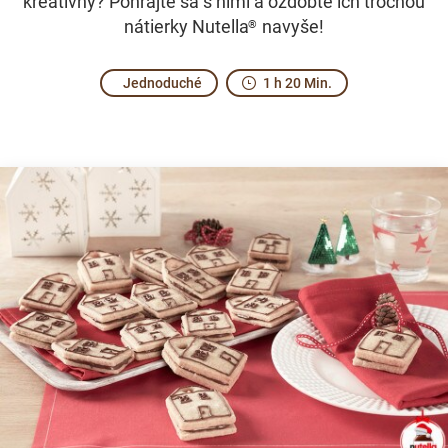
kreatívny? Pohrajte sa s nimi a ozdobte ich trochou
nátierky Nutella
navyše!
®
Jednoduché
1 h 20 Min.