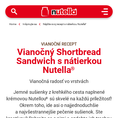
Open M
Home
Inšpirujte sa
Nájdite svoj recept s nátierkou Nutella
®
VIANOČNÍ RECEPT
Vianočný Shortbread
Sandwich s nátierkou
Nutella
®
Vianočná radosť vo vrstvách
Jemné sušienky z krehkého cesta naplnené
krémovou Nutellou
sú skvelé na každú príležitosť!
®
Okrem toho, ide asi o najjednoduchšie
a najvšestrannejšie pečenie sušienok. Ste