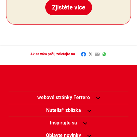
Zjistěte více
Facebook
Twitter
Email
WhatsApp
Ak sa vám páči, zdieľajte na
webové stránky Ferrero
Nutella
zblízka
®
Inšpirujte sa
Objavte novinky