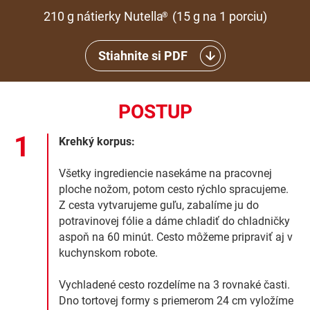
210 g nátierky Nutella
(15 g na 1 porciu)
®
Stiahnite si PDF
POSTUP
Krehký korpus:
Všetky ingrediencie nasekáme na pracovnej
ploche nožom, potom cesto rýchlo spracujeme.
Z cesta vytvarujeme guľu, zabalíme ju do
potravinovej fólie a dáme chladiť do chladničky
aspoň na 60 minút. Cesto môžeme pripraviť aj v
kuchynskom robote.
Vychladené cesto rozdelíme na 3 rovnaké časti.
Dno tortovej formy s priemerom 24 cm vyložíme