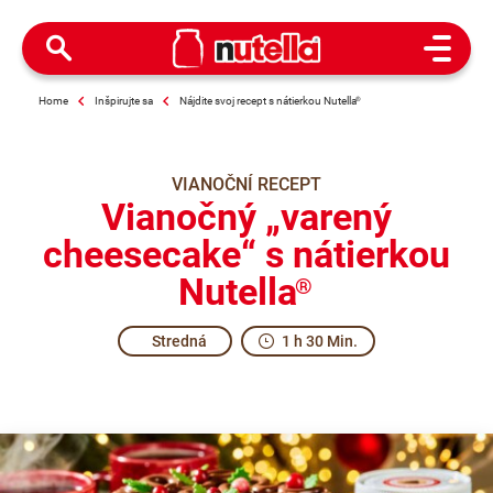
Open M
Home
Inšpirujte sa
Nájdite svoj recept s nátierkou Nutella
®
VIANOČNÍ RECEPT
Vianočný „varený
cheesecake“ s nátierkou
Nutella
®
Stredná
1 h 30 Min.