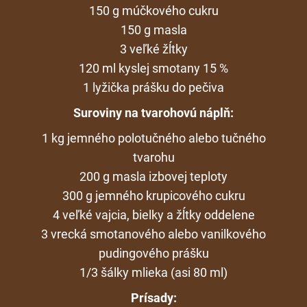
150 g múčkového cukru
150 g masla
3 veľké žĺtky
120 ml kyslej smotany 15 %
1 lyžička prášku do pečiva
Suroviny na tvarohovú náplň:
1 kg jemného polotučného alebo tučného
tvarohu
200 g masla izbovej teploty
300 g jemného krupicového cukru
4 veľké vajcia, bielky a žĺtky oddelene
3 vrecká smotanového alebo vanilkového
pudingového prášku
1/3 šálky mlieka (asi 80 ml)
Prísady: