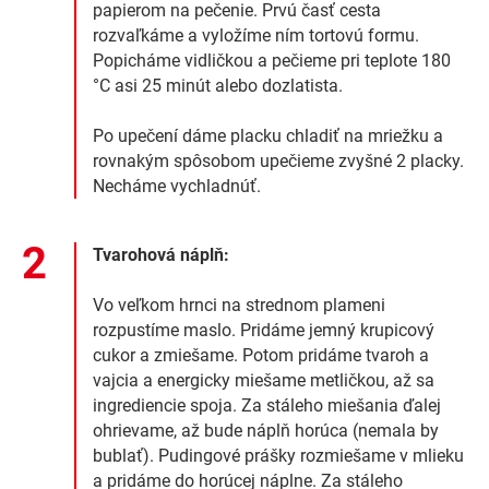
papierom na pečenie. Prvú časť cesta
rozvaľkáme a vyložíme ním tortovú formu.
Popicháme vidličkou a pečieme pri teplote 180
°C asi 25 minút alebo dozlatista.
Po upečení dáme placku chladiť na mriežku a
rovnakým spôsobom upečieme zvyšné 2 placky.
Necháme vychladnúť.
Tvarohová náplň:
Vo veľkom hrnci na strednom plameni
rozpustíme maslo. Pridáme jemný krupicový
cukor a zmiešame. Potom pridáme tvaroh a
vajcia a energicky miešame metličkou, až sa
ingrediencie spoja. Za stáleho miešania ďalej
ohrievame, až bude náplň horúca (nemala by
bublať). Pudingové prášky rozmiešame v mlieku
a pridáme do horúcej náplne. Za stáleho