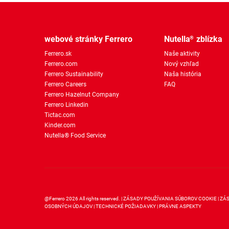
webové stránky Ferrero
Nutella
zblízka
®
Ferrero.sk
Naše aktivity
Ferrero.com
Nový vzhľad
Ferrero Sustainability
Naša história
Ferrero Careers
FAQ
Ferrero Hazelnut Company
Ferrero Linkedin
Tictac.com
Kinder.com
Nutella® Food Service
@Ferrero 2026 All rights reserved.
ZÁSADY POUŽÍVANIA SÚBOROV COOKIE
ZÁ
OSOBNÝCH ÚDAJOV
TECHNICKÉ POŽIADAVKY
PRÁVNE ASPEKTY