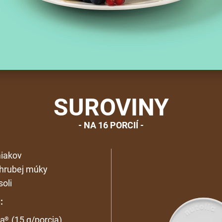
SUROVINY
NA 16 PORCIÍ
iakov
ohrubej múky
soli
:
la
(15 g/porcia)
®