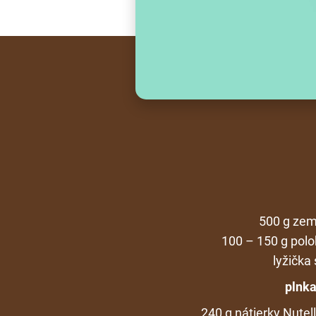
500 g zem
100 – 150 g pol
lyžička 
plnka
240 g nátierky Nutel