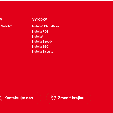
ky
Výrobky
 Nutella
Nutella
Plant-Based
®
®
Nutella POT
Nutella
®
Nutella B-ready
Nutella &GO!
Nutella Biscuits
Kontaktujte nás
Zmeniť krajinu