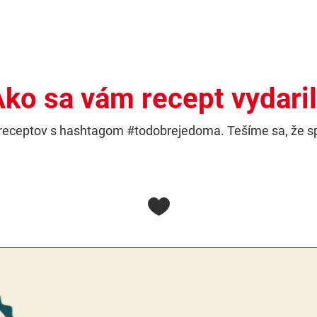
ko sa vám recept vydari
h receptov s hashtagom #todobrejedoma. Tešíme sa, že s