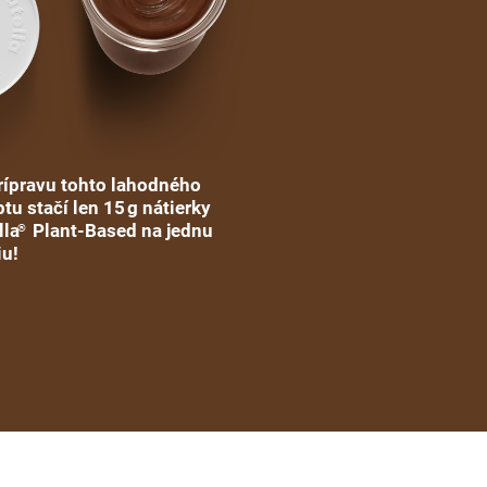
rípravu tohto lahodného
tu stačí len 15 g nátierky
lla
Plant-Based na jednu
®
iu!