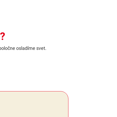
l?
poločne osladíme svet.