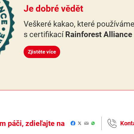
Je dobré vědět
Veškeré kakao, které používáme
s certifikací
Rainforest Alliance 
Zjistěte více
m páči, zdieľajte na
Kont
Facebook
Twitter
Email
WhatsApp