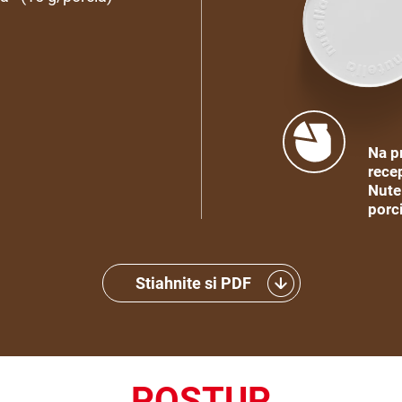
Na p
recep
Nute
porc
Stiahnite si PDF
POSTUP