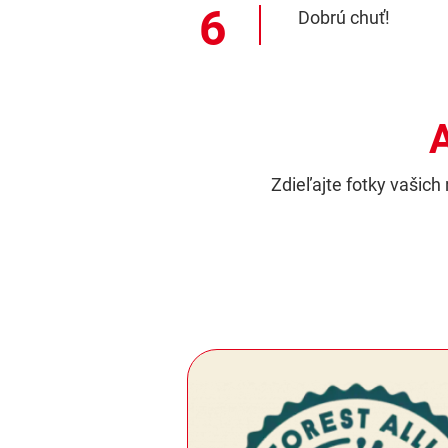
Dobrú chuť!
A
Zdieľajte fotky vašic