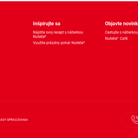
Inšpirujte sa
Objavte novin
Nájdite svoj recept s nátierkou
Cestujte s nátierkou
Nutella
®
Nutella
Café
®
Využite prázdny pohár Nutella
®
SADY SPRACÚVANIA