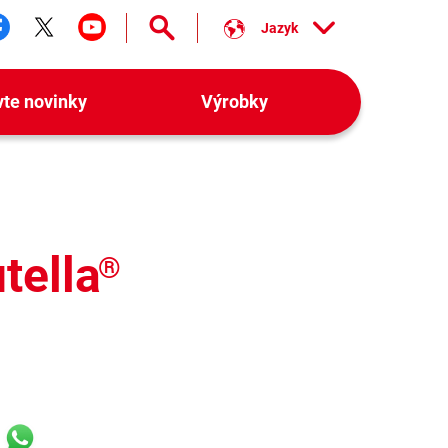
Jazyk
ledujte nás facebook
Sledujte nás twitter
Sledujte nás youtube
vte novinky
Výrobky
tella
®
k
r
ail
WhatsApp