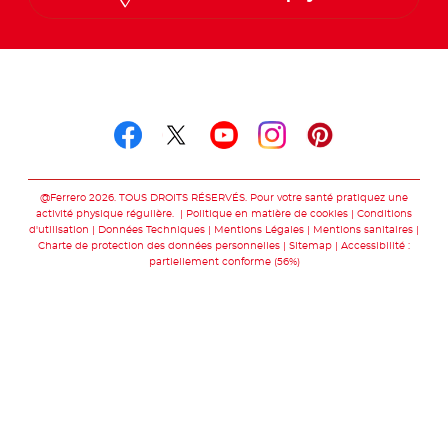
Suivez-nous sur
Suivez-nous sur facebo
Suivez-nous sur twit
Suivez-nous sur
Suivez-nous 
Suivez-nou
@Ferrero 2026. TOUS DROITS RÉSERVÉS. Pour votre santé pratiquez une
activité physique régulière.
Politique en matière de cookies
Conditions
d'utilisation
Données Techniques
Mentions Légales
Mentions sanitaires
Charte de protection des données personnelles
Sitemap
Accessibilité :
partiellement conforme (56%)