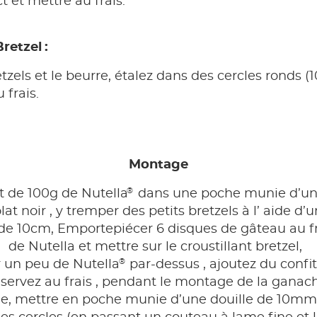
t et mettre au frais.
retzel :
tzels et le beurre, étalez dans des cercles ronds 
 frais.
Montage
®
t de 100g de Nutella
dans une poche munie d’un
at noir , y tremper des petits bretzels à l’ aide d’u
 de 10cm, Emportepiécer 6 disques de gâteau au f
de Nutella et mettre sur le croustillant bretzel,
®
r un peu de Nutella
par-dessus , ajoutez du confit
servez au frais , pendant le montage de la ganac
e, mettre en poche munie d’une douille de 10mm r