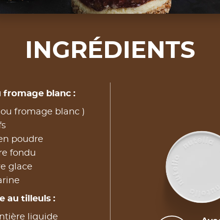
INGRÉDIENTS
u fromage blanc :
( ou fromage blanc )
fs
 en poudre
re fondu
e glace
arine
u tilleuls :
tière liquide