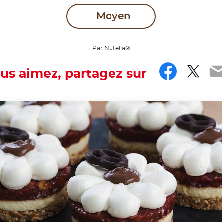
Moyen
Par Nutella®
Faceb
Twit
E
ous aimez, partagez sur