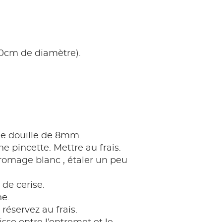
(10cm de diamètre).
e douille de 8mm.
ne pincette. Mettre au frais.
romage blanc , étaler un peu
 de cerise.
he.
éservez au frais.