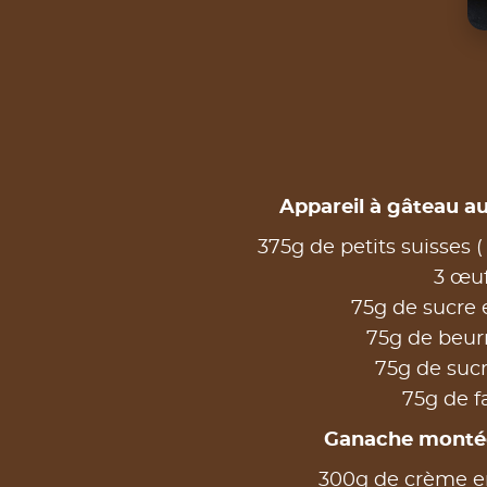
Appareil à gâteau a
375g de petits suisses 
3 œu
75g de sucre
75g de beur
75g de sucr
75g de f
Ganache montée a
300g de crème en