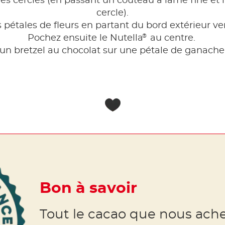
 cercles (en passant un couteau à lame fine et li
cercle).
pétales de fleurs en partant du bord extérieur ver
®
Pochez ensuite le Nutella
au centre.
un bretzel au chocolat sur une pétale de ganach
Bon à savoir
Tout le cacao que nous ach