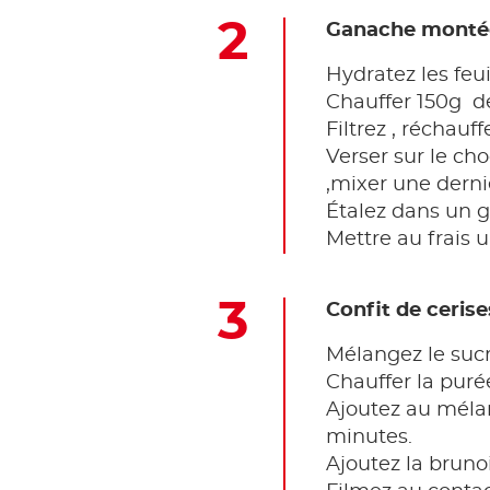
Ganache montée 
Hydratez les feui
Chauffer 150g
d
Filtrez , réchauf
Verser sur le cho
,mixer une derniè
Étalez dans un g
Mettre au frais u
Confit de cerises
Mélangez le sucr
Chauffer la purée
Ajoutez au mélan
minutes.
Ajoutez la bruno