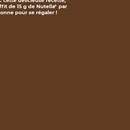
 cette délicieuse recette,
uffit de 15 g de Nutella
par
®
onne pour se régaler !