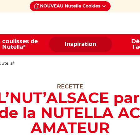
NOUVEAU Nutella Cookies
 coulisses de
Dé
Inspiration
®
Nutella
l'
Nutella
®
RECETTE
’NUT’ALSACE par P
 de la NUTELLA 
AMATEUR