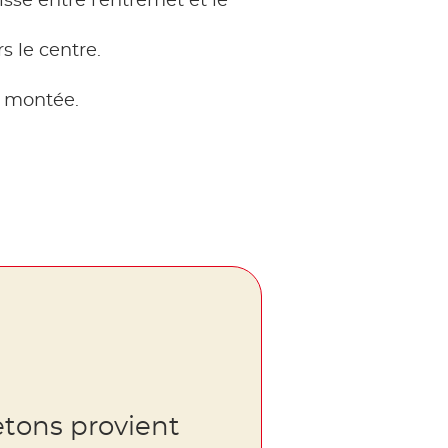
sse entre l’entremet et le
s le centre.
e montée.
etons provient