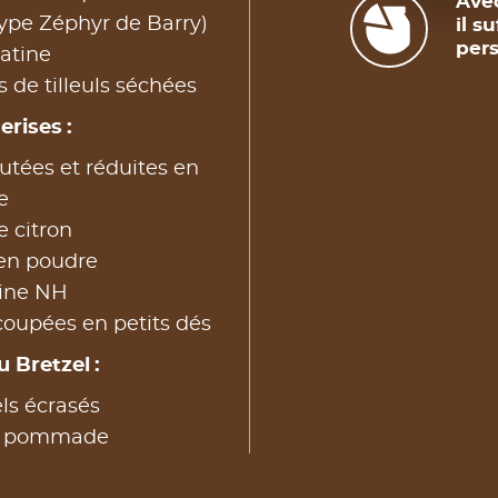
Avec
type Zéphyr de Barry)
il s
pers
atine
s de tilleuls séchées
erises :
utées et réduites en
e
e citron
 en poudre
tine NH
coupées en petits dés
u Bretzel :
ls écrasés
re pommade