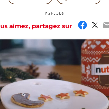
Par Nutella®
Faceb
Twit
E
ous aimez, partagez sur