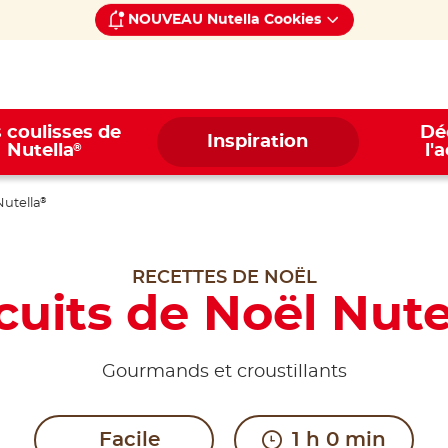
NOUVEAU Nutella Cookies
 coulisses de
Dé
Inspiration
®
Nutella
l'
Nutella
®
RECETTES DE NOËL
cuits de Noël Nute
Gourmands et croustillants
Facile
1 h 0 min