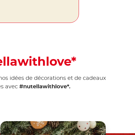
llawithlove*
 nos idées de décorations et de cadeaux
es avec
#nutellawithlove*.