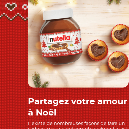
Partagez votre amour
Découvrir
à Noël
Il existe de nombreuses façons de faire un