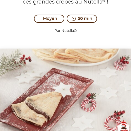
®
ces grandes crêpes au Nutella
!
Moyen
50 min
Par Nutella®